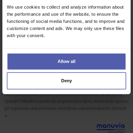
Máte skúsenosti s kvalitou, systémami a normami v automotive
We use cookies to collect and analyze information about
prostredí? Rozumiete nielen ISO a IATF, ale aj rizikám, procesom a
the performance and use of the website, to ensure the
spolupráci naprieč oddeleniami? Hľadáme skúseného
functioning of social media functions, and to improve and
profesionála, ktorý…
customize content and ads. We may only use these files
with your consent.
Projektový administrátor/ka | Práce na
Allow all
významném projektu
Manuvia Expert Recruitment
Pardubice
Deny
40 - 60 000 Kč/měs
Máte rádi pořádek, systém a administrativu, která má skutečný
význam?Hledáme posilu do projektového týmu, která bude oporou
při organizaci dokumentace, koordinaci administrativních činností
a…