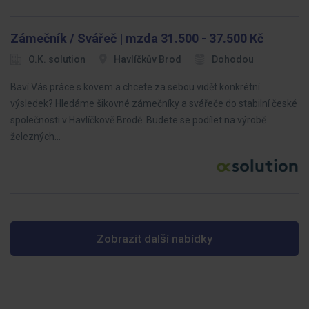
Zámečník / Svářeč | mzda 31.500 - 37.500 Kč
O.K. solution
Havlíčkův Brod
Dohodou
Baví Vás práce s kovem a chcete za sebou vidět konkrétní
výsledek? Hledáme šikovné zámečníky a svářeče do stabilní české
společnosti v Havlíčkově Brodě. Budete se podílet na výrobě
železných…
Zobrazit další nabídky