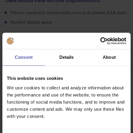
Jaké budou vaše klíčové odpovědnosti:
Převoz osobních automobilů mezi pobočkami AAA Auto
Kurýrní služby apod.
Jaké zkušenosti byste měli mít:
Řidičský průkaz sk.B podmínkou
Consent
Details
About
Flexibilita (jízdy na zavolání)
This website uses cookies
Co dostanete na oplátku:
We use cookies to collect and analyze information about
Dlouhodobá brigáda
the performance and use of the website, to ensure the
functioning of social media functions, and to improve and
Pozice vhodná i pro seniory
customize content and ads. We may only use these files
140 Kč/hod
with your consent.
Spolupráce formou dohody o provedení práce (DPP)