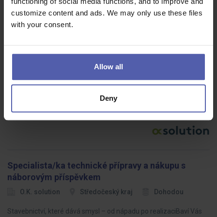
functioning of social media functions, and to improve and
customize content and ads. We may only use these files
with your consent.
Pracovník údržby - mechanik
O.K. solution
Jihlava
Dohodou
Allow all
Hledáte práci, kde využijete technické myšlení, manuální zručnost
a budete mít za sebou stabilní zázemí silné mezinárodní
Deny
společnosti?Náš klient patří mezi významné zaměstnavatele v
regionu a působí…
Specialista/ka technické přípravy a nákupu s
náborovým příspěvkem
O.K. solution
Středočeský kraj
Dohodou
Stavebnictví, které dává smysl – od nápadu po realizaciBaví Vás