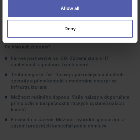
Máte prokazatelné zkušenosti s testováním mobilních
Allow all
aplikací (iOS, Android).
Deny
Co dostanete na oplátku:
Co Vám nabízíme my?
Férové partnerství na IČO: Zázemí stabilní IT
společnosti a podpora freelancerů.
Technologický růst: Rozvoj v pokročilých oblastech
security a přímý kontakt s moderními enterprise
infrastrukturami.
Možnost reálného dopadu: Vaše nálezy a doporučení
přímo ovlivní bezpečnost kritických systémů našich
klientů.
Flexibilitu a zázemí: Možnost hybridní spolupráce a
zázemí pražských kanceláří podle domluvy.