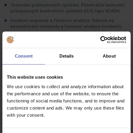
Testování průmyslových systémů: Penetrační testování
průmyslových kontrolních systémů (ICS) typu SCADA.
Incident response a forenzní analýza: Odezva na
bezpečnostní incidenty a forenzní analýza incidentů.
Bezpečnostní analýza: Detailní prověřování a
vyhodnocování stavu IT infrastruktury.
Consent
Details
About
Jaké zkušenosti byste měli mít:
Bez čeho se u nás neobejdete?
This website uses cookies
Dokážete komunikovat technická témata srozumitelně
We use cookies to collect and analyze information about
a na rovinu.
the performance and use of the website, to ensure the
Máte praktickou znalost některého Bug Bounty
functioning of social media functions, and to improve and
programu.
customize content and ads. We may only use these files
with your consent.
Zvládáte programování / skriptování (např. v ASM, C++,
Python, PHP, Java) a práci s databázemi (MySQL).
Máte výbornou znalost metodiky OWASP.