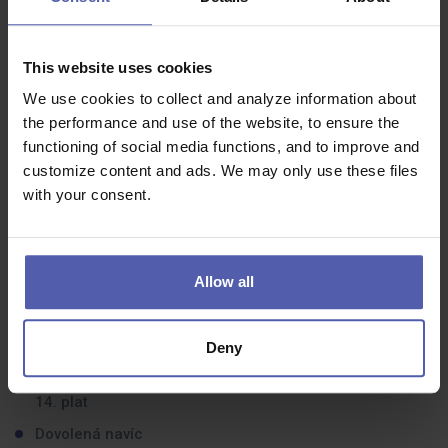
Vyhláška
Znalost MS Office
This website uses cookies
Chuť pracovat a pozitivní přístup k prováděným úkolům
We use cookies to collect and analyze information about
Cílevědomost, schopnost dotáhnout úkoly do konce
the performance and use of the website, to ensure the
Pečlivost a spolehlivost, zodpovědnost
functioning of social media functions, and to improve and
customize content and ads. We may only use these files
Samostatnost při práci ale i schopnost pracovat v týmu
with your consent.
Výhodou:
Řidičský průkaz sk. B
Znalost anglického jazyka
Allow all
Co dostanete na oplátku:
Deny
Zajímavé finanční ohodnocení, odměny, bonusy, 13. a
14. plat
Dovolená navíc