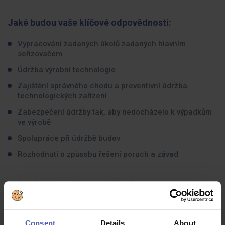
Jaké budou vaše klíčové odpovědnosti:
Vypracování zadaných úkolů zadaných hlavním
seřizovačem
Údržba výrobní technologie
Zajištění správného chodu a preventivní údržba
technologických zařízení
Zabezpečení údržby tak, aby nedocházelo k výpadkům
ve výrobě
Spolupráce
při údržbě budov
Rozhodnutí o způsobu řešení poruch a závad
Jaké zkušenosti byste měli mít:
Elektrotechnické vzdělání – obor Mechanik
elektrotechnik, Elektrikář
Consent
Details
About