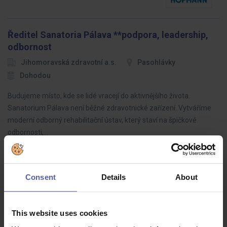
Ředitel Sanatoria Pálava **podpora, leadership,
odbornost
Jihomoravská zdravotní a.s.
Pasohlávky
Dohodou
Budujeme místo, kde se lidé vracejí do aktivnějšího života.
Sanatorium Pálava není běžné zdravotnické zařízení. Vytváříme
moderní odborný rehabilitační ústav, který staví na špičkové
odbornosti,…
Consent
Details
About
Technolog lisování - náborový bonus 50.000 Kč
O.K. solution
Havlíčkův Brod
Dohodou
This website uses cookies
Na této pozici získáte možnost podílet se na nových projektech,