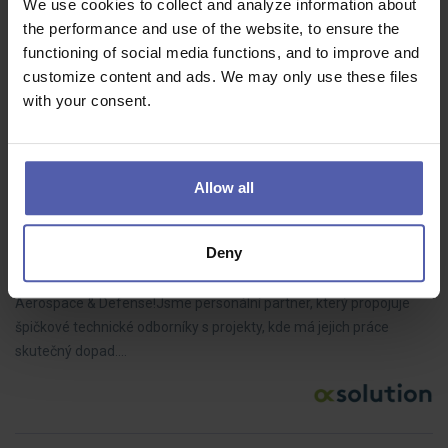
We use cookies to collect and analyze information about
pracovat s lisovací technologií na vysoké úrovni a vidět reálný
the performance and use of the website, to ensure the
dopad své práce na výslednou výrobu. Po zaučení se můžete
functioning of social media functions, and to improve and
zapojit i do…
customize content and ads. We may only use these files
with your consent.
Project Solution Engineer pro oblast Aerospace &
Allow all
Defense
O.K. solution
Olomoucký kraj
Dohodou
Deny
Staňte se Project Solution Engineerem v prestižním odvětví
Aerospace & Defense!Jsme personální partner, který propojuje
špičkové technické odborníky s projekty, kde má jejich práce
skutečný dopad.…