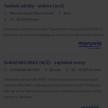
Technik údržby - elektro (m/ž)
Manuvia Expert Recruitment
Brno
35 - 45 000 Kč/měs
Elektrikář či elektromechanik? Společného mají jedno ELEKTRO a
přesně to my hledáme! Nabídka je vhodná i pro šikovné absolventy.
Svářeč MIG/MAG (M/Ž) - zajištěné svozy
HOFMANN WIZARD
Brniště
50 - 60 000 Kč/měs
Hledáme svářeče MIG/MAG! 🔧Máš zkušenosti se svařováním
metodou MIG/MAG a hledáš práci bez nočních směn? Přidej se k
nám do týmu! Nabízíme jistotu práce, přátelské prostředí a rychlý
nástup.📞 Neváhej…