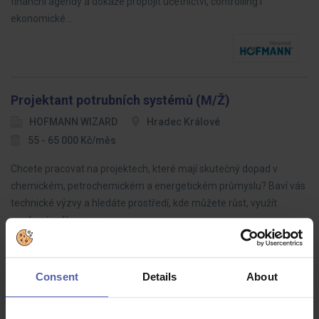
finanční agendy a dokáže propojit účetnictví, controlling i
ekonomické…
Projektant potrubních systémů (M/Ž)
HOFMANN WIZARD
Hradec Králové
55 - 65 000 Kč/měs
Chcete pracovat na projektech, které mají skutečný dopad v
chemickém, petrochemickém a energetickém průmyslu? Baví vás
technické výzvy a hledáte prostředí, kde můžete růst, využít
moderní software a…
Consent
Details
About
Skladník VZV (m/ž)