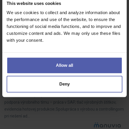
Manuvia Expert Recruitment
Olomouc
This website uses cookies
28 - 30 000 Kč/měs
We use cookies to collect and analyze information about
the performance and use of the website, to ensure the
Náplň práce: práce s manipulační technikou (VZV, NZV, roll-
functioning of social media functions, and to improve and
kontejnerů aj.) manipulace se zbožím, materiálem a obaly
customize content and ads. We may only use these files
nakládka a vykládka aut zásobování výroby práce se skenery
with your consent.
Allow all
Asistent/ka vo výrobnej spoločnosti (m/ž)
Manuvia Expert Recruitment SK
Veľký Meder
1 300 - 1 600 EUR/mes
Deny
Administratívna podpora vedenia spoločnosti Každodenná
podpora výrobného tímu – práca v SAP, tlač výrobných štítkov,
evidencia hotovej produkcie.Spolupráca s výrobou a controllingom
pri riešení ad…