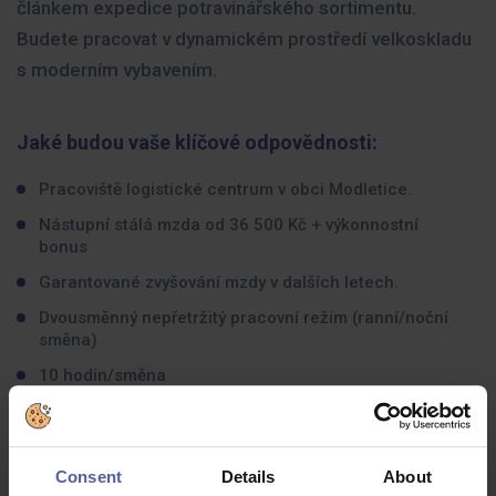
článkem expedice potravinářského sortimentu.
Budete pracovat v dynamickém prostředí velkoskladu
s moderním vybavením.
Jaké budou vaše klíčové odpovědnosti:
Pracoviště logistické centrum v obci Modletice.
Nástupní stálá mzda od 36 500 Kč + výkonnostní
bonus
Garantované zvyšování mzdy v dalších letech.
Dvousměnný nepřetržitý pracovní režim (ranní/noční
směna)
10 hodin/směna
Přímý autobus z Opatova
Zajištění veškerých činností při naskladnění a
vyskladnění zboží
Consent
Details
About