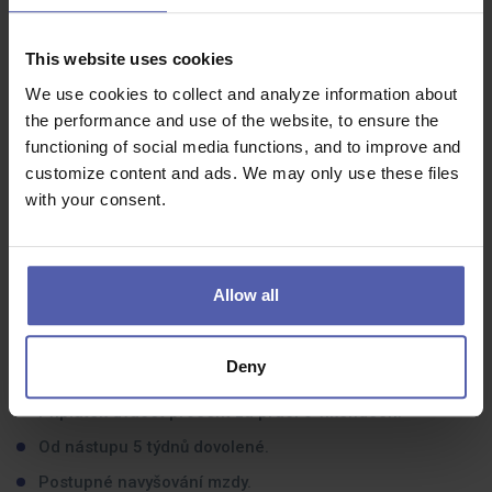
obsluha manipulační techniky
This website uses cookies
Jaké zkušenosti byste měli mít:
We use cookies to collect and analyze information about
the performance and use of the website, to ensure the
Ochota pracovat v nepřetržitém provozu
functioning of social media functions, and to improve and
Spolehlivost
customize content and ads. We may only use these files
Dodržování stanoveného rozpisu směn
with your consent.
Ochota učit se novám věcem
Co dostanete na oplátku:
Allow all
Příspěvek na stravování 60 Kč/směna.
Deny
Nadstandardní finanční příplatek za noční režim.
Příplatek dvacet procent za práci o víkendech.
Od nástupu 5 týdnů dovolené.
Postupné navyšování mzdy.