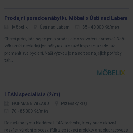
Prodejní poradce nábytku Möbelix Ústí nad Labem
Möbelix
Ústí nad Labem
35 - 40 000 Kč/měs
Chceš práci, kde nejde jen o prodej, ale o vytvoření domova? Naši
zákazníci nehledají jen nábytek, ale také inspiraci a rady, jak
proměnit své bydlení. Naší výzvou je naladit se na jejich potřeby
tak…
LEAN specialista (ž/m)
HOFMANN WIZARD
Plzeňský kraj
70 - 85 000 Kč/měs
Do našeho týmu hledáme LEAN technika, který bude aktivně
rozvíjet výrobní procesy, řídit zlepšovací projekty a spolupracovat s