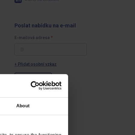
Poslat nabídku na e-mail
E-mailová adresa
+ Přidat osobní vzkaz
Odeslat
About
te, to ensure the functioning