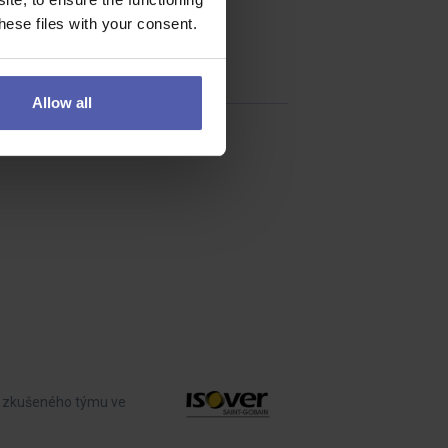
ese files with your consent.
Allow all
tí zkušeného týmu ve