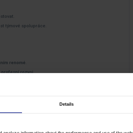
stovat.
ost týmové spolupráce.
dním renomé
.
 profesní rozvoj
.
.
růst a školení
.
víc, sick days, příspěvek na stravování, jazykové
Details
d analyze information about the performance and use of the websi