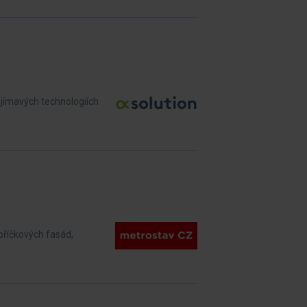
ajímavých technologiích
příčkových fasád,