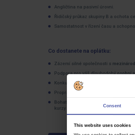
Angličtina na pasivní úrovni.
Řidičský průkaz skupiny B a ochota ce
Samostatnost v řízení času a schopn
Co dostanete na oplátku:
Zázemí silné společnosti s
mezináro
Podpora pro váš dlouhodobý
osobní a
Konkurenční
mzda
doplněná o bonusy
Propracovaný systém
určený pro váš 
Bohatá nabídka benefitů – dovolená na
Consent
kurzy a další zaměstnanecké výhody.
This website uses cookies
We use cookies to collect an