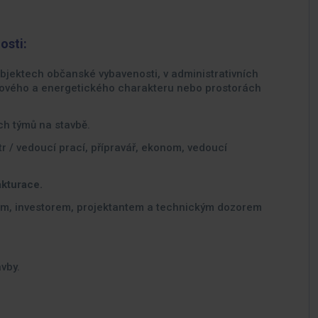
osti:
bjektech občanské vybavenosti, v administrativních
lového a energetického charakteru nebo prostorách
h týmů na stavbě.
r / vedoucí prací, přípravář, ekonom, vedoucí
akturace.
m, investorem, projektantem a technickým dozorem
vby.