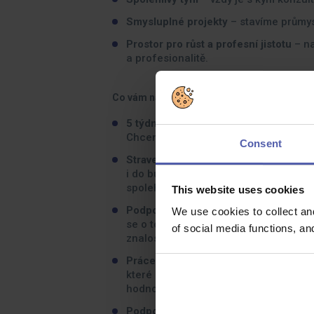
Smysluplné projekty
– stavíme průmys
Prostor pro růst a profesní jistotu
– na
a profesionalitě.
Co vám nabídneme:
5 týdnů dovolené + zdravotní volno.
Ví
Chceme, aby měli naši lidé čas na odp
Consent
Stravenkový paušál a penzijní připojiš
i do budoucna. Příspěvky nejsou form
spolehnout.
This website uses cookies
Podpora vzdělávání, odborných kurzů 
We use cookies to collect an
se o to, abyste měli přístup ke všem l
of social media functions, a
znalosti v oboru skrze různé semináře
Práce na prestižních projektech.
Bude
které zná každý v regionu a které maj
hodnotu.
Podpora dobrovolnictví a společensk