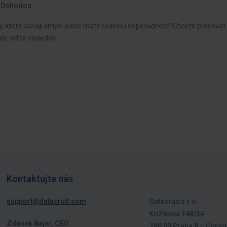
Dohodou
y, které dávají smysl a kde máte reálnou odpovědnost?Chcete pracovat 
de vidíte výsledek…
Kontaktujte nás
support@datacruit.com
Datacruit s.r.o.
Křižíkova 148/34
Zdenek Bajer, CEO
186 00 Praha 8 – Corso