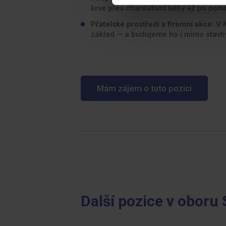
krve přes charitativní běhy až po po
Přátelské prostředí a firemní akce.
V 
základ — a budujeme ho i mimo stavb
Mám zájem o tuto pozici
Další pozice v oboru 