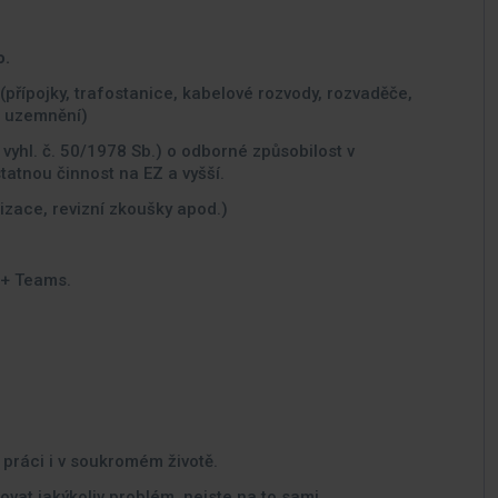
o.
(přípojky, trafostanice, kabelové rozvody, rozvaděče,
y, uzemnění)
 vyhl. č. 50/1978 Sb.) o odborné způsobilost v
tatnou činnost na EZ a vyšší.
rizace, revizní zkoušky apod.)
 + Teams.
 práci i v soukromém životě.
ovat jakýkoliv problém, nejste na to sami.