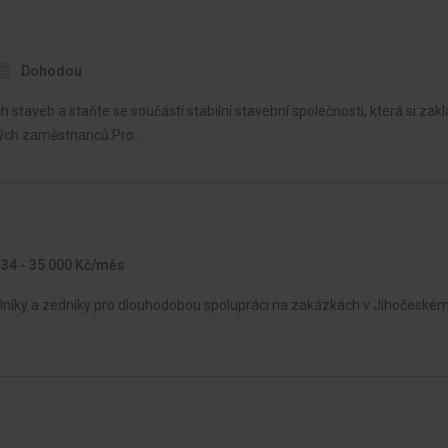
Dohodou
 staveb a staňte se součástí stabilní stavební společnosti, která si zakl
svých zaměstnanců.Pro…
34 - 35 000 Kč/měs
íky a zedníky pro dlouhodobou spolupráci na zakázkách v Jihočeském k