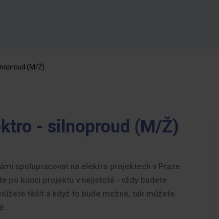
ilnoproud (M/Ž)
ktro - silnoproud (M/Ž)
námi spolupracovat na elektro projektech v Praze
 po konci projektu v nejistotě - vždy budete
 můžete těšit a když to bude možné, tak můžete
ě..