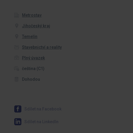
Metrostav
Jihočeský kraj
Temelín
Stavebnictví a reality
Plný úvazek
čeština (C1)
Dohodou
Sdílet na Facebook
Sdílet na LinkedIn