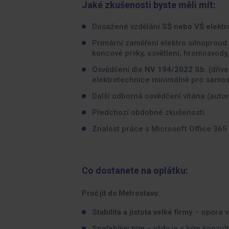
Jaké zkušenosti byste měli mít:
Dosažené vzdělání
SŠ nebo VŠ elektr
Primární zaměření elektro silnoproud 
koncové prvky, osvětlení, hromosvod
Osvědčení dle
NV 194/2022 Sb.
(dříve
elektrotechnice minimálně pro samos
Další odborná osvědčení vítána (auto
Předchozí obdobné zkušenosti
Znalost práce s Microsoft Office 365
Co dostanete na oplátku:
Proč jít do Metrostavu:
Stabilita a jistota velké firmy
– opora v
Spolehlivý tým
– vždy je s kým konzult