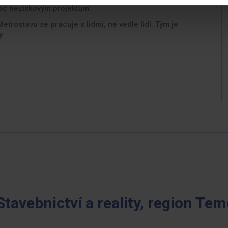
moc neziskovým projektům.
Metrostavu se pracuje s lidmi, ne vedle lidí. Tým je
y.
Stavebnictví a reality, region Tem