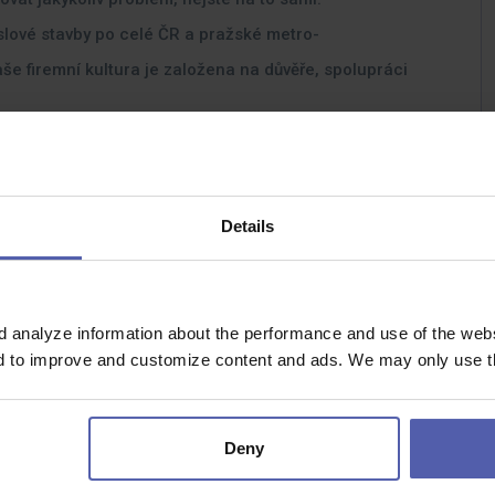
lové stavby po celé ČR a pražské metro-
še firemní kultura je založena na důvěře, spolupráci
me, že práce se zákoníky může být náročná.
očinek i rodinu.
Details
tění.
Jde nám o to, aby zaměstnanci cítili jistotu dnes
alita — jsou standard, na který se můžete
a školení.
U nás se můžete posunout — postaráme
d analyze information about the performance and use of the websi
egislativním novinkám a měli možnost rozšířit své
nd to improve and customize content and ads. We may only use th
 a kurzy.
te součástí prestižních infrastrukturních staveb,
í nejen technickou, ale i historickou a společenskou
Deny
é odpovědnosti.
Aktivně pomáháme — od dárcovství