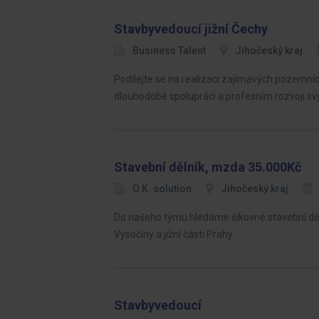
Stavbyvedoucí jižní Čechy
Business Talent
Jihočeský kraj
Podílejte se na realizaci zajímavých pozemních
dlouhodobé spolupráci a profesním rozvoji 
Stavební dělník, mzda 35.000Kč
O.K. solution
Jihočeský kraj
Do našeho týmu hledáme šikovné stavební děln
Vysočiny a jižní části Prahy.
Stavbyvedoucí