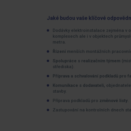
Jaké budou vaše klíčové odpovědn
Dodávky elektroinstalace zejména v o
komplexech ale i v objektech průmys
metra.
Řízení
menších montážních pracovníc
Spolupráce s realizačním týmem
(mist
střediska).
Příprava a schvalování podkladů pro f
Komunikace s dodavateli,
objednatele
stavby.
Příprava podkladů pro
změnové listy
.
Zastupování na kontrolních dnech sta