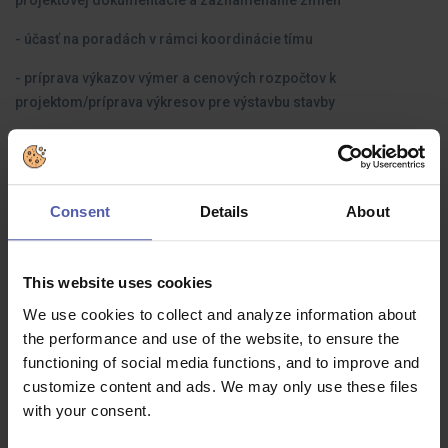
projektovej dokumentácie a zaznamenanie zmien
- účasť na poradách v rámci koordinácie tímu
- príprava výkazov výmer a cenových rozpočtov k
projektom/príprava výkresov pre výstavbu stavby
- práca v systéme DALUX (na vedenie stavebných procesov)
Consent
Details
About
Aké skúsenosti by ste mali mať:
This website uses cookies
- NUTNOU požiadavkou je pri pozícii prax v systéme DALUX -
min. 2 roky a viac
We use cookies to collect and analyze information about
the performance and use of the website, to ensure the
- skúsenosti ako Stavebný inžinier, Stavebný manažér/technik
functioning of social media functions, and to improve and
customize content and ads. We may only use these files
- vysokoškolské vzdelanie v oblasti stavebníctva
with your consent.
- anglický jazyk (min. B1)