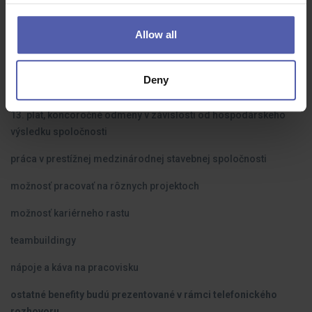
- aktívny vodič
Allow all
Deny
Čo dostanete na oplátku:
13. plat, koncoročné odmeny v závislosti od hospodárskeho
výsledku spoločnosti
práca v prestížnej medzinárodnej stavebnej spoločnosti
možnosť pracovať na rôznych projektoch
možnosť kariérneho rastu
teambuildingy
nápoje a káva na pracovisku
ostatné benefity budú prezentované v rámci telefonického
rozhovoru