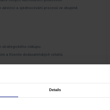
kace nových obchodních příležitostí.
po akvizici a sjednocování procesů ve skupině.
ti strategického nákupu.
ím a řízením dodavatelských vztahů.
výhodou logistika, průmysl nebo infrastruktura).
znalost angličtiny a polštiny.
chopnosti.
Details
a schopnost budovat procesy a struktury od základu.
 vysokou mírou odpovědnosti.
vání v rámci skupiny.