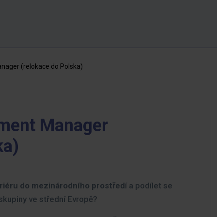
nager (relokace do Polska)
ement Manager
ka)
riéru do mezinárodního prostřed
í a podílet se
skupiny ve střední Evropě?