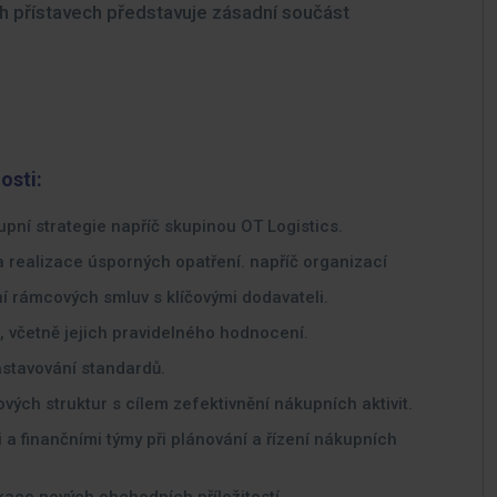
ch přístavech představuje zásadní součást
osti:
pní strategie napříč skupinou OT Logistics.
 a realizace úsporných opatření. napříč organizací
í rámcových smluv s klíčovými dodavateli.
, včetně jejich pravidelného hodnocení.
stavování standardů.
vých struktur s cílem zefektivnění nákupních aktivit.
a finančními týmy při plánování a řízení nákupních