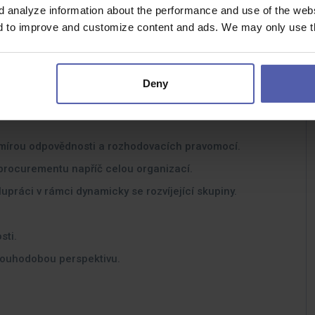
d analyze information about the performance and use of the websi
nd to improve and customize content and ads. We may only use th
Deny
 integraci a transformaci významné evropské
 mírou odpovědnosti a rozhodovacích pravomocí.
 procurementu napříč celou organizací.
upráci v rámci dynamicky se rozvíjející skupiny.
sti.
louhodobou perspektivu.