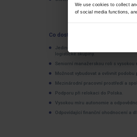
We use cookies to collect an
of social media functions, a
Co dostanete na oplátku:
Jedinečnou příležitost podílet se na
logistické skupiny.
Seniorní manažerskou roli s vysokou
Možnost vybudovat a ovlivnit podobu
Mezinárodní pracovní prostředí a spol
Podporu při relokaci do Polska.
Vysokou míru autonomie a odpovědno
Odpovídající finanční ohodnocení a d