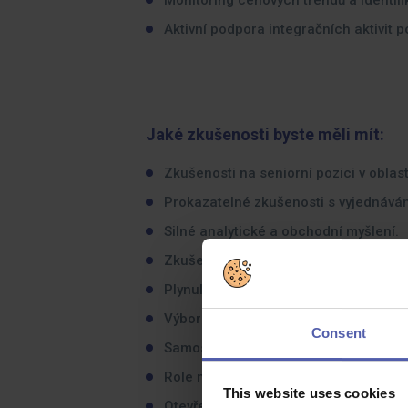
Monitoring cenových trendů a identifi
Aktivní podpora integračních aktivit 
Jaké zkušenosti byste měli mít:
Zkušenosti na seniorní pozici v oblas
Prokazatelné zkušenosti s vyjednáván
Silné analytické a obchodní myšlení.
Zkušenost z mezinárodního prostředí (
Plynulá znalost češtiny, komunikativní 
Výborné komunikační a vyjednávací s
Consent
Samostatnost, orientaci na výsledek 
Role na úrovni senior managementu s
This website uses cookies
Otevřenost relokaci do Polska a cesto