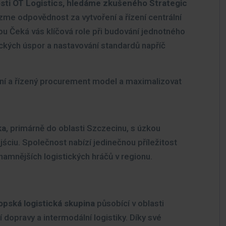
osti OT Logistics, hledáme zkušeného Strategic
me odpovědnost za vytvoření a řízení centrální
ou Čeká vás klíčová role při budování jednotného
kých úspor a nastavování standardů napříč
tivní a řízený procurement model a maximalizovat
ka
, primárně do oblasti Szczecinu, s úzkou
jściu. Společnost nabízí jedinečnou příležitost
namnějších logistických hráčů v regionu.
pská logistická skupin
a
působící v oblasti
ní dopravy a intermodální logistiky. Díky své