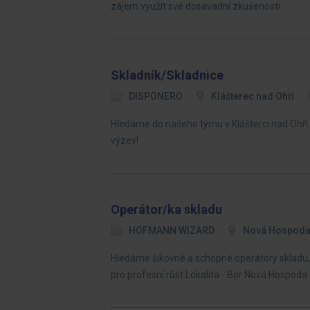
zájem využít své dosavadní zkušenosti.
Skladník/Skladnice
DISPONERO
Klášterec nad Ohří
Hledáme do našeho týmu v Klášterci nad Ohří n
výzev!
Operátor/ka skladu
HOFMANN WIZARD
Nová Hospod
Hledáme šikovné a schopné operátory skladu, 
pro profesní růst.Lokalita - Bor Nová Hospoda