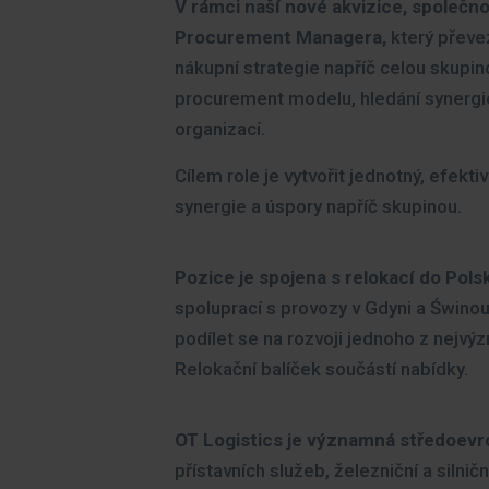
V rámci naší nové akvizice, společn
Procurement Managera,
který převez
nákupní strategie napříč celou skupin
procurement modelu, hledání synergic
organizací.
Cílem role je vytvořit jednotný, efek
synergie a úspory napříč skupinou.
Pozice je spojena s relokací do Pols
spoluprací s provozy v Gdyni a Świnou
podílet se na rozvoji jednoho z nejvýz
Relokační balíček součástí nabídky.
OT Logistics je významná středoevro
přístavních služeb, železniční a silnič