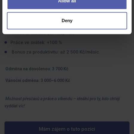
Allow all
Příplatek za odpolední směnu: +11 Kč/hod.
Příplatek za noční směnu: 10 %
Deny
Přesčas ve všední den: +30 %
Práce o víkendu (So+Ne): +30 %
Práce ve svátek: +100 %
Bonus za produktivitu: až 2 500 Kč/měsíc.
Odměna na dovolenou: 3 700 Kč
Vánoční odměna: 3 000–6 000 Kč
Možnost přesčasů a práce o víkendu – ideální pro ty, kdo chtějí
vydělat víc!
Mám zájem o tuto pozici