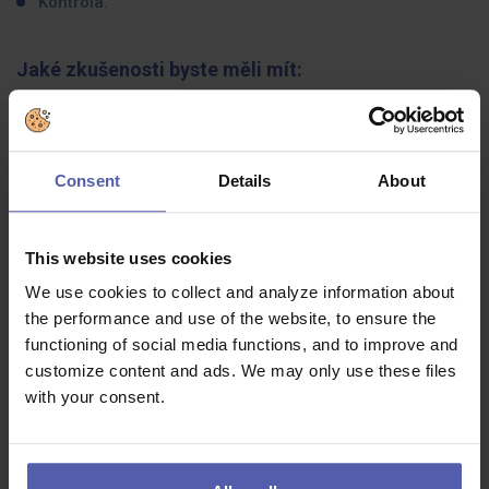
Kontrola.
Jaké zkušenosti byste měli mít:
Minimálně základní vzdělání.
Manuální zručnost.
Consent
Details
About
Samostatnost, spolehlivost a zodpovědnost.
Chuť pracovat.
This website uses cookies
Co dostanete na oplátku:
We use cookies to collect and analyze information about
the performance and use of the website, to ensure the
Co ti nabízíme?
functioning of social media functions, and to improve and
customize content and ads. We may only use these files
25 dní dovolené.
with your consent.
Příspěvek na stravování a nákup potravin za zvýhodněnou cenu.
Nástupní mzda: 144 Kč/hod.