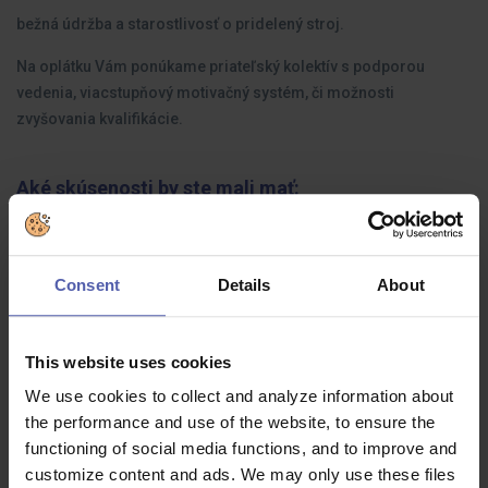
bežná údržba a starostlivosť o pridelený stroj.
Na oplátku Vám ponúkame priateľský kolektív s podporou
vedenia, viacstupňový motivačný systém, či možnosti
zvyšovania kvalifikácie.
Aké skúsenosti by ste mali mať:
Platný strojnícky preukaz (práca s hydraulickým ramenovým
nakladačom), príp. aj preukaz na obsluhu VZV.
Consent
Details
About
Praktické skúsenosti s prácou s kovovým šrotom výhodou.
Vodičský preukaz sk. C, E výhodou.
This website uses cookies
Nemáte platné potrebné doklady, prípadne Vám zatiaľ chýbajú
We use cookies to collect and analyze information about
skúsenosti v rozsahu, ktorý požadujeme, ale ste človekom,
the performance and use of the website, to ensure the
ktorý sa nebojí práce a má chuť sa zlepšovať?
functioning of social media functions, and to improve and
customize content and ads. We may only use these files
Ponúkame Vám príležitosť tieto zručnosti dosiahnuť