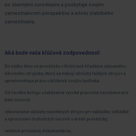
so zbernými surovinami a poskytuje svojim
zamestnancom perspektívu a istotu stabilného
zamestnania.
Aká bude vaša kľúčová zodpovednosť:
Do nášho tímu na prevádzku v Košiciach hľadáme skúseného,
šikovného strojníka, ktorý sa nebojí obsluhy ťažkých strojov a
uprednostňuje prácu v blízkosti svojho bydliska.
Od nového kolegu očakávame vysoké pracovné nasadenie pre
tieto činnosti:
vykonávanie obsluhy stavebných strojov pri nakládke, vykládke
a spracovaní druhotných surovín v areáli prevádzky;
vedenie príslušnej dokumentácie;