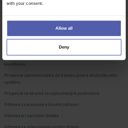
with your consent.
zvyšovaním odbornej kvalifikácie a získaním preukazov na
obsluhu vybraných stavebných strojov či rozšírením
vodičského oprávnenia.
Allow all
Čo dostanete na oplátku:
Deny
Perspektívne zamestnanie v stabilnej spoločnosti, viacstupňový
motivačný systém odmeňovania a možnosti zvyšovania
kvalifikácie.
Príspevok zamestnávateľa do tretieho piliera dôchodkového
systému.
Príspevok na stravné za zvýhodnených podmienok.
Odmena za pracovné a životné jubileum.
Odmena pri narodení dieťaťa.
Odmena za odporúčanie nového kolegu.