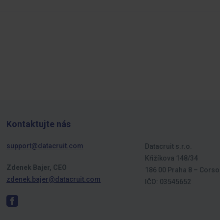
Kontaktujte nás
support@datacruit.com
Datacruit s.r.o.
Křižíkova 148/34
Zdenek Bajer, CEO
186 00 Praha 8 – Corso
zdenek.bajer@datacruit.com
IČO: 03545652