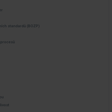
er
ních standardů (BOZP)
h procesů
dou
livost