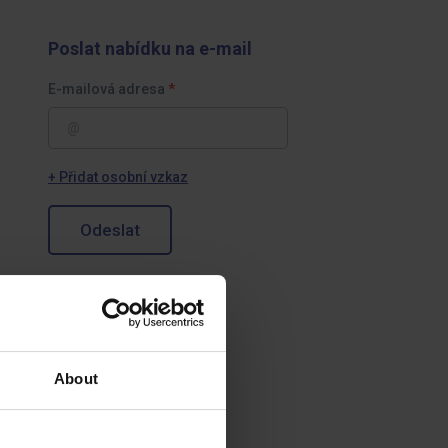
Poslat nabídku na e-mail
E-mailová adresa
+ Přidat osobní vzkaz
Odeslat
About