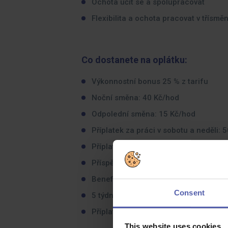
Ochota učit se a spolupracovat
Flexibilita a ochota pracovat v třísm
Co dostanete na oplátku:
Výkonnostní bonus 25 % z tarifu
Noční směna: 40 Kč/hod
Odpolední směna: 15 Kč/hod
Příplatek za práci v sobotu a neděli:
Příplatek za očistu oděvu: 5,50 Kč/s
Příspěvek na stravu
Benefit karta v hodnotě 29 500 Kč/rok
Consent
5 týdnů dovolené
Příplatek za přesčas: 25 % průměrové
This website uses cookies