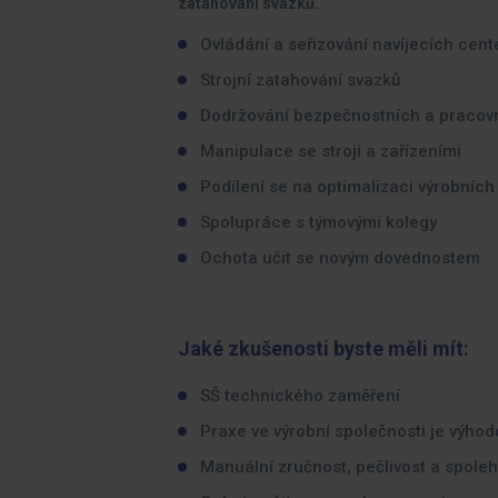
zatahování svazků.
Ovládání a seřizování navíjecích cent
Strojní zatahování svazků
Dodržování bezpečnostních a pracov
Manipulace se stroji a zařízeními
Podílení se na optimalizaci výrobníc
Spolupráce s týmovými kolegy
Ochota učit se novým dovednostem
Jaké zkušenosti byste měli mít:
SŠ technického zaměření
Praxe ve výrobní společnosti je výho
Manuální zručnost, pečlivost a spoleh