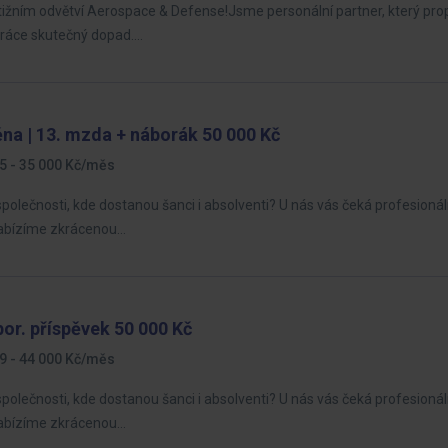
tižním odvětví Aerospace & Defense!Jsme personální partner, který pro
 práce skutečný dopad.…
na | 13. mzda + náborák 50 000 Kč
5 - 35 000 Kč/měs
společnosti, kde dostanou šanci i absolventi? U nás vás čeká profesionál
Nabízíme zkrácenou…
or. příspěvek 50 000 Kč
9 - 44 000 Kč/měs
společnosti, kde dostanou šanci i absolventi? U nás vás čeká profesionál
Nabízíme zkrácenou…