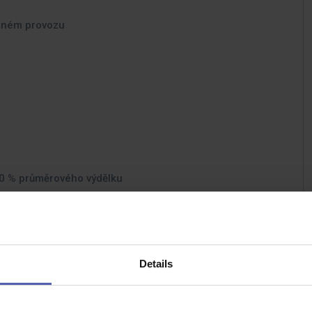
ěnném provozu
 50 % průměrového výdělku
měna
Details
ho výdělku