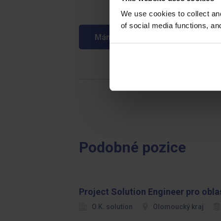
We use cookies to collect an
of social media functions, a
Mám zájem o tuto pozici
Podobné pozice
Project Solution Engineer pro obl
O.K. solution
Olomoucký kraj