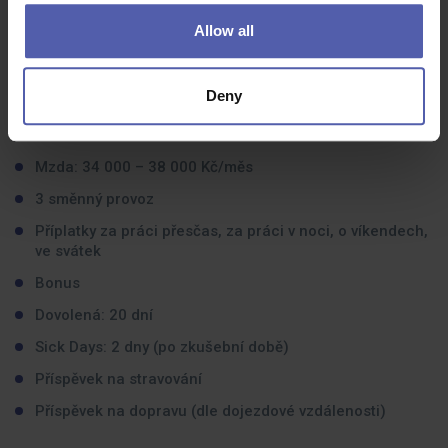
Organizační schopnosti
Allow all
Praxe v oblasti kontroly kvality v automobilovém
průmyslu
Deny
Co dostanete na oplátku:
Mzda: 34 000 – 38 000 Kč/měs
3 směnný provoz
Příplatky za práci přesčas, za práci v noci, o víkendech,
ve svátek
Bonus
Dovolená: 20 dní
Sick Days: 2 dny (po zkušební době)
Příspěvek na stravování
Příspěvek na dopravu (dle dojezdové vzdálenosti)