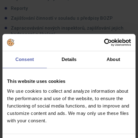
Reporty
Zajišťování činností v souladu s předpisy BOZP
Zapracovávání nových inspektorů, zajišťování jejich
hodnocení a školení
Jaké zkušenosti byste měli mít:
Consent
Details
About
Schopnost pracovat v týmu, efektivní komunikace
Znalost práce na PC
This website uses cookies
Znalost cizího jazyka, ideálně aj
We use cookies to collect and analyze information about
Platné řidičské oprávnění
the performance and use of the website, to ensure the
Odolnost vůči stresu
functioning of social media functions, and to improve and
customize content and ads. We may only use these files
Flexibilita, dynamičnost
with your consent.
Schopnost vykonávat a kontrolovat administrativní
úkony (vyplňování formulářů)