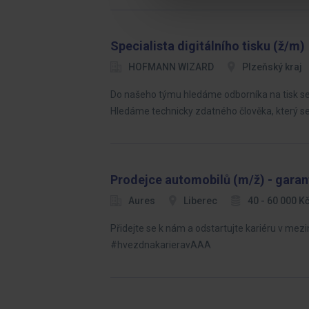
Specialista digitálního tisku (ž/m)
HOFMANN WIZARD
Plzeňský kraj
Do našeho týmu hledáme odborníka na tisk se 
Hledáme technicky zdatného člověka, který se
Prodejce automobilů (m/ž) - garan
Aures
Liberec
40 - 60 000 
Přidejte se k nám a odstartujte kariéru v m
#hvezdnakarieravAAA