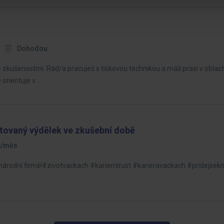
Dohodou
zkušenostmi. Rád/a pracuješ s tiskovou technikou a máš praxi v oblasti
 orientuje v…
tovaný výdělek ve zkušební době
Kč/měs
ezinárodní firmě!#zivotvackach #kariernirust #karieravackach #pridejs