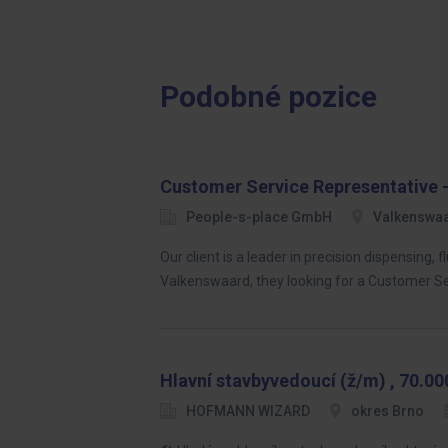
Podobné pozice
Customer Service Representative -
People-s-place GmbH
Valkenswa
Our client is a leader in precision dispensing,
Valkenswaard, they looking for a Customer S
Hlavní stavbyvedoucí (ž/m) , 70.000
HOFMANN WIZARD
okres Brno