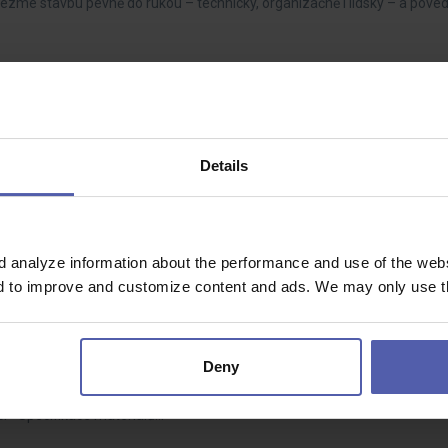
vezme stavbu pevně do rukou – technicky, organizačně i lidsky – a pove
- 60 000 Kč/měs
Details
eb, který bude zodpovědný za přípravu a koordinaci stavebních projekt
d analyze information about the performance and use of the websi
nd to improve and customize content and ads. We may only use th
- 90 000 Kč/měs
Deny
ba cenových nabídek na základě zadávací dokumentace • Kontrola správno
í • Specifikace materiálů…