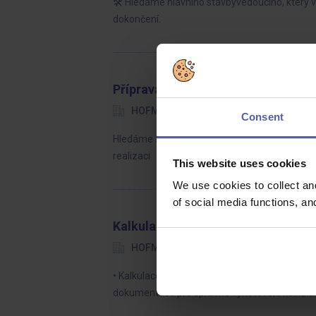
🛠️ Hledáme hlavního stavbyvedoucího, který 
dokončení.
Přípravář pozemních staveb (ž/m)
HOFMANN WIZARD
Brno
40 
Consent
Hledáme zkušeného přípraváře pozemních stav
realizaci
This website uses cookies
We use cookies to collect an
of social media functions, a
Kalkulant pozemních staveb (ž/m)
HOFMANN WIZARD
Brno
35 
• Kalkulace vlastních stavebních prací • Tvor
dokumentace pro správné vyhotovení kalkulac