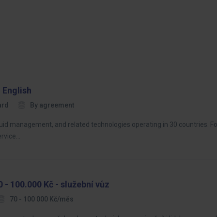
 English
ard
By agreement
 fluid management, and related technologies operating in 30 countries. Fo
ervice…
 - 100.000 Kč - služební vůz
70 - 100 000 Kč/měs