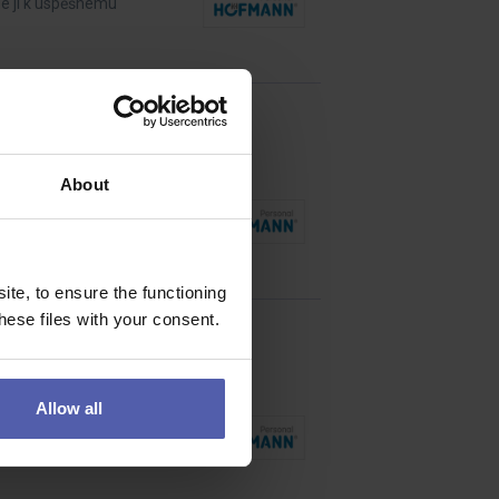
de ji k úspěšnému
About
ů, od plánování až po
te, to ensure the functioning
ese files with your consent.
Allow all
sti a úplnosti