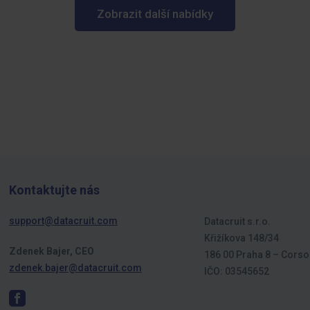
Zobrazit další nabídky
Kontaktujte nás
support@datacruit.com
Datacruit s.r.o.
Křižíkova 148/34
Zdenek Bajer, CEO
186 00 Praha 8 – Corso
zdenek.bajer@datacruit.com
IČO: 03545652