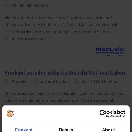
38 - 44 000 Kč/měs
Hledáte stabilní práci v logistice s flexibilní pracovní dobou?
Přidejte se k nám – hledáme právě Vás!Jaká bude Vaše náplň
práce?Koordinace dovozu materiálu ze zahraničíPráce s
přepravními a celními…
Prodejní poradce nábytku Möbelix Ústí nad Labem
Möbelix
Ústí nad Labem
35 - 40 000 Kč/měs
Chceš práci, kde nejde jen o prodej, ale o vytvoření domova? Naši
zákazníci nehledají jen nábytek, ale také inspiraci a rady, jak
proměnit své bydlení. Naší výzvou je naladit se na jejich potřeby
tak…
Consent
Details
About