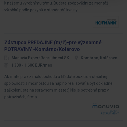
k našemu výrobnímu týmu. Budete zodpovědní za montáž
výrobků podle pokynů a standardů kvality.
Zástupca PREDAJNE (m/ž)-pre významné
POTRAVINY -Komárno/Kolárovo
Manuvia Expert Recruitment SK
Komárno, Kolárovo
1 300 - 1 600 EUR/mes
Ak máte prax z maloobchodu a hľadáte pozíciu v stabilnej
spoločnosti s možnosťou sa naplno realizovať a byť dôkladne
zaškolení, ste na správnom mieste :) Nie je potrebná prax v
potravinách, firma…