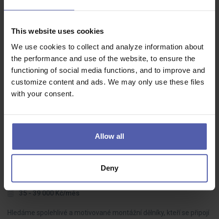
LEAN specialista (ž/m)
This website uses cookies
HOFMANN WIZARD
Plzeňský kraj
We use cookies to collect and analyze information about
70 - 85 000 Kč/měs
the performance and use of the website, to ensure the
functioning of social media functions, and to improve and
Do našeho týmu hledáme LEAN technika, který bude aktivně
customize content and ads. We may only use these files
rozvíjet výrobní procesy, řídit zlepšovací projekty a spolupracovat s
with your consent.
kolegy napříč výrobou. Pokud máte analytické myšlení, dokážete
dotahovat…
Allow all
Montážní dělník ve výrobě BEZ NOČNÍCH (M/Ž)
Deny
HOFMANN WIZARD
Nový Bydžov
35 - 39 000 Kč/měs
Hledáme spolehlivé a motivované montážní dělníky, kteří se připojí