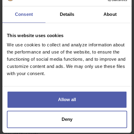
hledáte řešení, ne problémy.
Consent
Details
About
Co dostanete na oplátku:
This website uses cookies
Automatické zvýšení mzdy po zkušebce v řádech tisíců korun.
We use cookies to collect and analyze information about
the performance and use of the website, to ensure the
Garantovaná mzda do 10. v měsíci na účtu.
functioning of social media functions, and to improve and
Měsíční prémie neslibujeme, ale opravdu vyplácíme.
customize content and ads. We may only use these files
with your consent.
Více volna. Práce 15 - 16 dní v měsíci. Zbytek je život.
Týden dovolené navíc + 1 Relax day.
5 Kč za oběd.
Allow all
800 Kč/měs. na penzijko/DIP/Multisportka.
Deny
ZDARMA životko METLIFE.