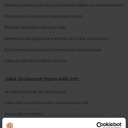
Obsluha zařízení, kde dochází k tažení vláken ze skelné taveniny
Nastavování a sledování parametrů tažení
Navíjení skelného vlákna na cívky
Výměna cívek a příprava materiálu pro další zpracování
Dodržování předepsaných technologických postupů
Základní údržba a čištění zařízení
Jaké zkušenosti byste měli mít:
vás baví zjišťovat, jak věci fungují,
máte chuť se učit nové věci a posouvat se dál,
domluvíte se s lidmi,
zeptáte se, když jste v pasti,