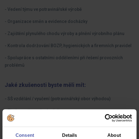
- Vedení týmu ve potravinářské výrobě
- Organizace směn a evidence docházky
- Zajištění plynulého chodu výroby a plnění výrobního plánu
- Kontrola dodržování BOZP, hygienických a firemních pravidel
- Spolupráce s ostatními odděleními při řešení provozních
problémů
Jaké zkušenosti byste měli mít:
- SŠ vzdělání / vyučení (potravinářský obor výhodou)
- Zkušenosti s vedením lidí
- Ochota učit se nové věci
Consent
Details
About
- Schopnost týmové spolupráce