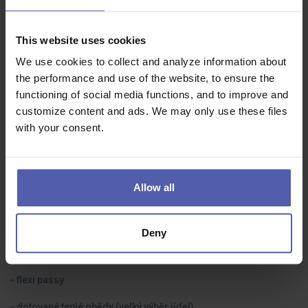
- Ochota pracovat ve třísměnném provozu
This website uses cookies
- Pečlivost, zodpovědnost a pracovitost
We use cookies to collect and analyze information about
- Uživatelská znalost PC (Word, Excel, firemní systémy)
the performance and use of the website, to ensure the
functioning of social media functions, and to improve and
customize content and ads. We may only use these files
Co dostanete na oplátku:
with your consent.
- po zaškolení stabilní práci v prosperující firmě
- 5 týdnů dovolené
Allow all
- odměny na dovolenou a Vánoce
- příspěvek na dopravu
Deny
- příspěvek na penzijní připojištění
- flexi passy
- dotované teplé obědy (velký výběr jídel)