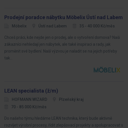
Prodejní poradce nábytku Möbelix Ústí nad Labem
Möbelix
Ústí nad Labem
35 - 40 000 Kč/měs
Chceš práci, kde nejde jen o prodej, ale o vytvoření domova? Naši
zákazníci nehledají jen nábytek, ale také inspiraci a rady, jak
proměnit své bydlení. Naší výzvou je naladit se na jejich potřeby
tak…
LEAN specialista (ž/m)
HOFMANN WIZARD
Plzeňský kraj
70 - 85 000 Kč/měs
Do našeho týmu hledáme LEAN technika, který bude aktivně
rozvíjet výrobní procesy, řídit zlepšovací projekty a spolupracovat s