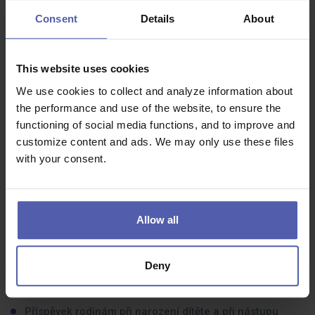
Ochotu učit se novým věcem, zodpovědnost a
Consent
Details
About
samostatnost.
This website uses cookies
Co dostanete na oplátku:
We use cookies to collect and analyze information about
Pracovní smlouvu na 1 rok s možností prodloužení na
the performance and use of the website, to ensure the
dobu neurčitou.
functioning of social media functions, and to improve and
customize content and ads. We may only use these files
Příspěvek na závodní stravování / stravenkový paušál.
with your consent.
Příspěvek na penzijní připojištění a/nebo dlouhodobý
investiční produkt (DIP).
Roční bonus a odměna za dosažení hospodářského
výsledku.
Allow all
Příspěvek na dovolenou a rekreaci dětí, využití firemních
rekreačních zařízení.
Deny
Příspěvek na volnočasové aktivity prostřednictvím
cafeterie.
Příspěvek rodinám při narození dítěte a při nástupu