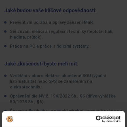
Jaké budou vaše klíčové odpovědnosti:
Preventivní údržba a opravy zařízení MaR.
Seřizování měřicí a regulační techniky (teplota, tlak,
hladina, průtok).
Práce na PC a práce s řídicími systémy.
Jaké zkušenosti byste měli mít:
Vzdělání v oboru elektro- ukončené SOU (výuční
list/maturita) nebo SPŠ se zaměřením na
elektrotechniku.
Oprávnění dle NV č. 194/2022 Sb., §6 (dříve vyhláška
50/1978 Sb., §6).
Časovou flexibilitu - v období výrobní kampaně práce na
směny (pouze cca 4 měsíce v roce).
Po zbytek roku práce na ranní směnu.