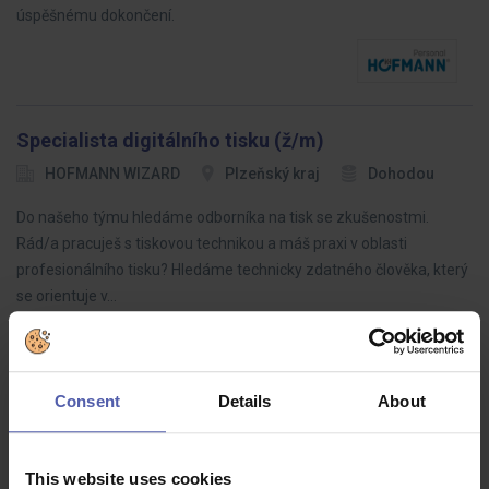
úspěšnému dokončení.
Specialista digitálního tisku (ž/m)
HOFMANN WIZARD
Plzeňský kraj
Dohodou
Do našeho týmu hledáme odborníka na tisk se zkušenostmi.
Rád/a pracuješ s tiskovou technikou a máš praxi v oblasti
profesionálního tisku? Hledáme technicky zdatného člověka, který
se orientuje v…
Consent
Details
About
Kalkulant pozemních staveb (ž/m)
HOFMANN WIZARD
Brno
35 - 90 000 Kč/měs
This website uses cookies