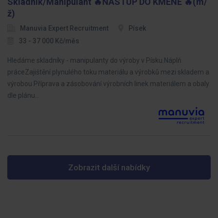
Skladník/Manipulant 🔥NÁSTUP DO KMENE 🔥(m/
ž)
Manuvia Expert Recruitment
Písek
33 - 37 000 Kč/měs
Hledáme skladníky - manipulanty do výroby v Písku.Náplň
práceZajištění plynulého toku materiálu a výrobků mezi skladem a
výrobou Příprava a zásobování výrobních linek materiálem a obaly
dle plánu…
Zobrazit další nabídky