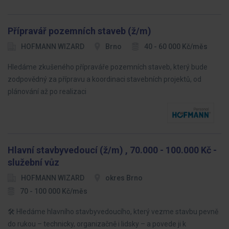
Přípravář pozemních staveb (ž/m)
HOFMANN WIZARD
Brno
40 - 60 000 Kč/měs
Hledáme zkušeného přípraváře pozemních staveb, který bude
zodpovědný za přípravu a koordinaci stavebních projektů, od
plánování až po realizaci
Hlavní stavbyvedoucí (ž/m) , 70.000 - 100.000 Kč -
služební vůz
HOFMANN WIZARD
okres Brno
70 - 100 000 Kč/měs
🛠️ Hledáme hlavního stavbyvedoucího, který vezme stavbu pevně
do rukou – technicky, organizačně i lidsky – a povede ji k