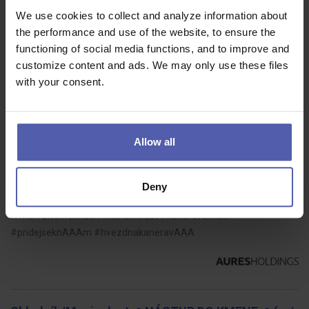
• Kalkulace vlastních stavebních prací • Tvorba cenových nabídek
We use cookies to collect and analyze information about
na základě zadávací dokumentace • Kontrola správnosti a úplnosti
the performance and use of the website, to ensure the
dokumentace pro správné vyhotovení kalkulací • Specifikace
functioning of social media functions, and to improve and
materiálů…
customize content and ads. We may only use these files
with your consent.
Prodejce automobilů (m/ž) - garantovaný výdělek
Allow all
ve zkušební době
Aures
Liberec
40 - 60 000 Kč/měs
Deny
Přidejte se k nám a odstartujte kariéru v mezinárodní
firmě!#zivotvackach #kariernirust #karieravackach
#pridejseknAAAm #hvezdnakarieravAAA