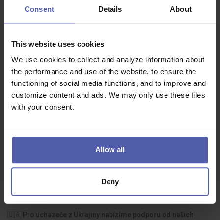
příjemné vystupování
Consent
Details
About
řidičský průkaz a praxe je výhodou.
This website uses cookies
Co dostanete na oplátku:
We use cookies to collect and analyze information about
Krásné a unikátní pracovní prostředí a skvělý pracovní
the performance and use of the website, to ensure the
tým
functioning of social media functions, and to improve and
customize content and ads. We may only use these files
Ubytování ZDARMA zajištěno, v krásném
zrekonstruovaném pokoji, přímo na chatě.
with your consent.
Flexibilní pracovní doba
Strava přímo na pracovišti
Allow all
Sleva na firemní výrobky/služby
Celosezonní práce i pobyt na horské chatě
Deny
Termín nástupu: dle dohody, ihned
🇺🇦 Pro uchazeče z Ukrajiny nabízíme podporu od našich