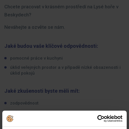
Chcete pracovat v krásném prostředí na Lysé hoře v
Beskydech?
Neváhejte a ozvěte se nám.
Jaké budou vaše klíčové odpovědnosti:
pomocné práce v kuchyni
úklid veřejných prostor a v případě nízké obsazenosti i
úklid pokojů
Jaké zkušenosti byste měli mít:
zodpovědnost
pečlivost
rychlost a časovou flexibilitu