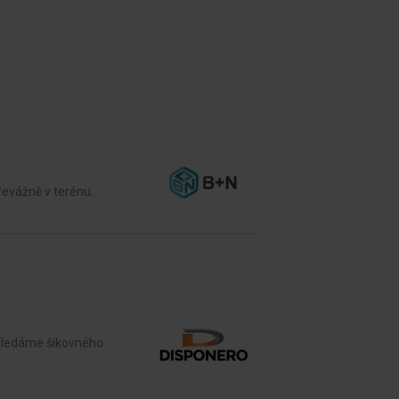
řevážně v terénu.
,hledáme šikovného