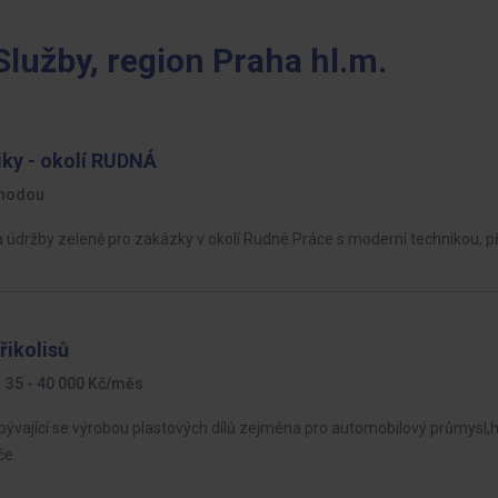
Služby, region Praha hl.m.
iky - okolí RUDNÁ
hodou
údržby zeleně pro zakázky v okolí Rudné.Práce s moderní technikou, p
řikolisů
35 - 40 000 Kč/měs
abývající se výrobou plastových dílů zejména pro automobilový průmysl
če.