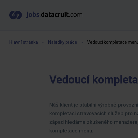
Hlavní stránka
Nabídky práce
Vedoucí kompletace men
Vedoucí komplet
Náš klient je stabilní výrobně-provozní
kompletaci stravovacích služeb pro ná
západ hledáme zkušeného manažera,
kompletace menu.