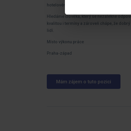
hotelovém provozu nebo jiném provozně ná
Hledáme člověka, který se nezalekne odpověd
kvalitou i termíny a zároveň chápe, že dobrý
lidí.
Místo výkonu práce
Praha-západ
Mám zájem o tuto pozici