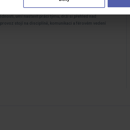
ročném prostředí.
nosti, umí nastavit práci týmu, drží si přehled nad
 provoz stojí na disciplíně, komunikaci a férovém vedení