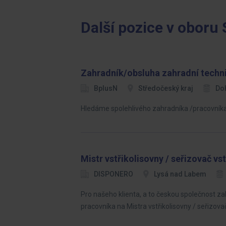
Další pozice v oboru 
Zahradník/obsluha zahradní techn
BplusN
Středočeský kraj
Do
Hledáme spolehlivého zahradníka /pracovníka 
Mistr vstřikolisovny / seřizovač vst
DISPONERO
Lysá nad Labem
Pro našeho klienta, a to českou společnost z
pracovníka na Mistra vstřikolisovny / seřizova