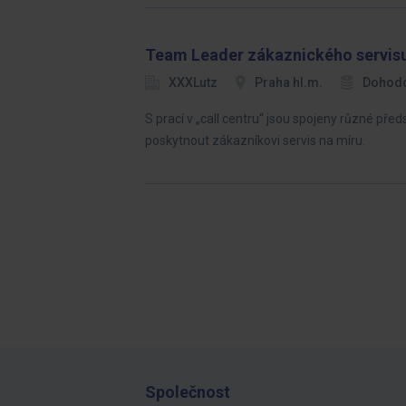
Team Leader zákaznického servisu
XXXLutz
Praha hl.m.
Dohod
S prací v „call centru“ jsou spojeny různé před
poskytnout zákazníkovi servis na míru.
Společnost