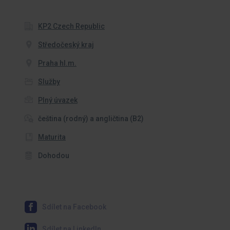
KP2 Czech Republic
Středočeský kraj
Praha hl.m.
Služby
Plný úvazek
čeština (rodný) a angličtina (B2)
Maturita
Dohodou
Sdílet na Facebook
Sdílet na LinkedIn