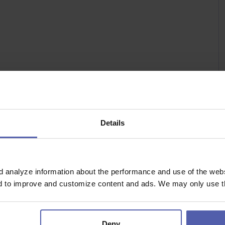
ečnosti,
m dopadem na kvalitu výsledné služby,
 podílet se na jejich zlepšování,
Details
í rozvoj,
d analyze information about the performance and use of the websi
je vedení lidí, organizace provozu a operativní
nd to improve and customize content and ads. We may only use th
dl tým v gastronomii, cateringu, potravinářské výrobě,
Deny