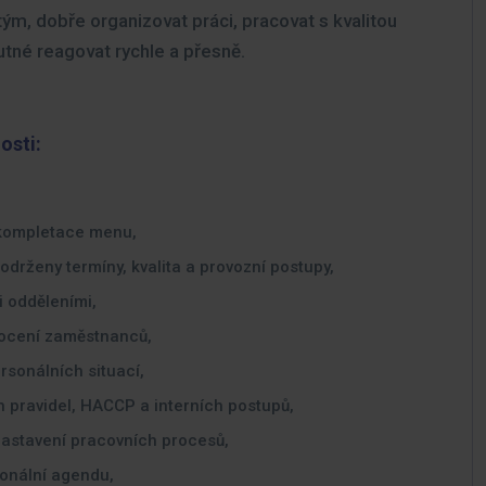
 tým, dobře organizovat práci, pracovat s kvalitou
nutné reagovat rychle a přesně.
osti:
 kompletace menu,
održeny termíny, kvalita a provozní postupy,
 odděleními,
nocení zaměstnanců,
rsonálních situací,
 pravidel, HACCP a interních postupů,
 nastavení pracovních procesů,
onální agendu,