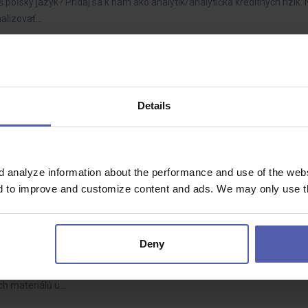
š poľský jazyk? Pridaj sa k nám ako analytik/analytička kreditných rizík. 
malizovať…
x Olomouc
Details
- 42 000 Kč/měs
stát špičkovým profíkem? Rozšiřujeme montážní tým a hledáme kolegy 
. Čím kvalitnější a…
d analyze information about the performance and use of the websi
nd to improve and customize content and ads. We may only use th
ravy
ou
Deny
ého baví technika, stroje a práce v terénu. Čeká Vás servis, diagnostik
ch materiálů u…