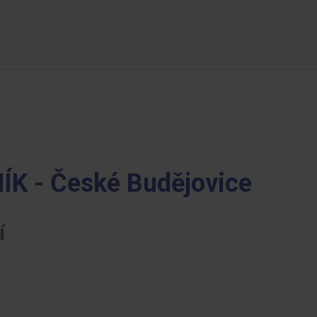
K - České Budějovice
í