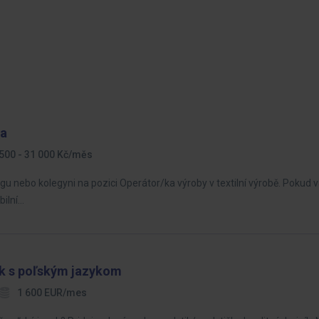
ba
500 - 31 000 Kč/měs
 nebo kolegyni na pozici Operátor/ka výroby v textilní výrobě. Pokud v
bilní…
zík s poľským jazykom
1 600 EUR/mes