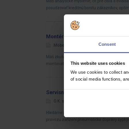
Máš analytické myslenie, cit pre čísla a ovláda
posudzovať kreditnú bonitu zákazníkov, opti
Montér nábytku a kuchyní Möbeli
Consent
Möbelix
Olomoucký kraj
36 
Máš zkušenost s montáží nábytku a chceš se 
This website uses cookies
montovat nábytek a kuchyně, ale také rozvážet
We use cookies to collect an
of social media functions, a
Servisní technik zařízení pneudop
O.K. solution
Kladno
Dohod
Hledáme praktického servisního technika, kter
provozu zařízení pneumatické dopravy sypký