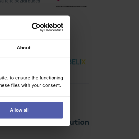
Na tejto pozícii budeš
About
s praxí. Budeš
te, to ensure the functioning
ese files with your consent.
Allow all
a, montáže a uvádění do