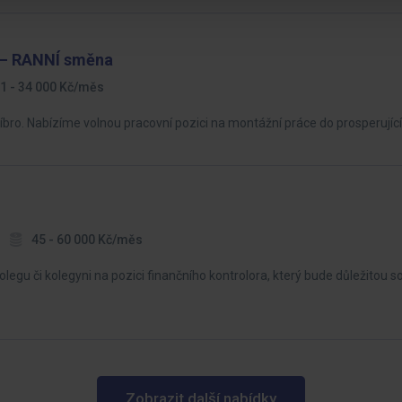
 – RANNÍ směna
1 - 34 000 Kč/měs
íbro. Nabízíme volnou pracovní pozici na montážní práce do prosperující
45 - 60 000 Kč/měs
legu či kolegyni na pozici finančního kontrolora, který bude důležitou so
Zobrazit další nabídky