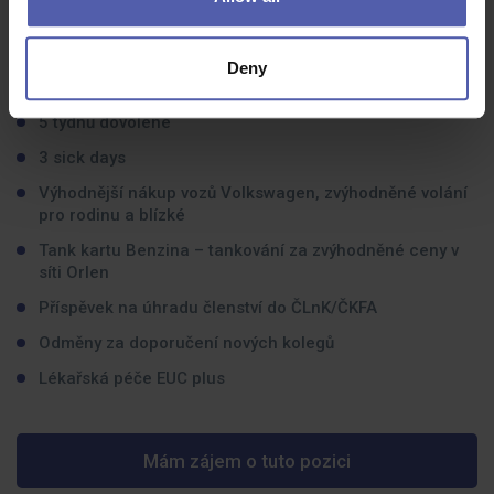
450 Kč
/měsíc zvýhodněná Multisport karta, možnost
doprovodných karet
Deny
150 Kč hodnota stravenky
5 týdnů dovolené
3 sick days
Výhodnější nákup vozů Volkswagen, zvýhodněné volání
pro rodinu a blízké
Tank kartu Benzina – tankování za zvýhodněné ceny v
síti Orlen
Příspěvek na úhradu členství do ČLnK/ČKFA
Odměny za doporučení nových kolegů
Lékařská péče EUC plus
Mám zájem o tuto pozici