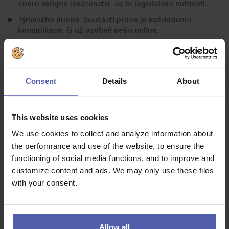
oboru veřejné lékárenství. Je to legislativní nutností.
Týmového ducha. Součástí práce je každodenní
komunikace, či už osobně nebo online.
Máte zájem o pacienta a jeho zdraví a dokážete
poskytovat kvalitní odborné poradenství. Český jazyk
máte v malíku - ať už jde o gramatiku, tak stylistiku
psaní.
Consent
Details
About
Zajímáte se o odborné publikace a máte kritické
myšlení v oblasti rad a doporučení v péči o zdraví.
This website uses cookies
Jste spolehlivý, samostatný, kreativní a organizačně
zdatný.
We use cookies to collect and analyze information about
the performance and use of the website, to ensure the
functioning of social media functions, and to improve and
Co dostanete na oplátku:
customize content and ads. We may only use these files
with your consent.
10.000 Kč
/rok sleva na nákup v lékárnách BENU
3.000 Kč
/rok příspěvek do Cafeterie na volnočasové
aktivity
od 2.400 Kč
/rok příspěvek za odpracované roky
Allow all