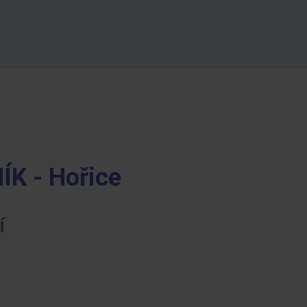
K - Hořice
í