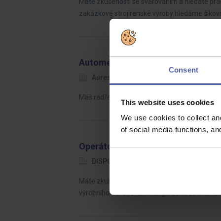
Máte zkušenosti se svařováním a hledáte práci
zakázkové strojírenské výroby hledáme šiko
Automechanik/Automechanička (Br
Consent
Aures
Bratislava
1 800 - 2 
Máš rád/a/rada autá, rád/rada ich opravuješ
This website uses cookies
We use cookies to collect an
of social media functions, a
Operátor výroby - třísměnný provo
DISPONERO
Žatec, Chomutov, Mos
Máte zkušenosti z výrobního prostředí a hled
výrobního závodu na Triangle zóně do třísm