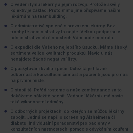
O vedení týmu lékárny a jejím rozvoji. Protože skvělý
kolektiv je základ. Proto mimo jiné přispíváme našim
lékárnám na teambuilding.
O administrativě spojené s provozem lékárny. Bez
trochy té administrativy to nejde. Velkou podporou v
administrativních činnostech Vám bude centrála.
O expedici dle Vašeho nejlepšího úsudku. Máme široký
sortiment velice kvalitních produktů. Navíc u nás
nenajdete žádné negativní listy.
O poskytování kvalitní péče. Důležitá je hlavně
odbornost a konzultační činnost a pacienti jsou pro nás
na prvním místě.
O stabilitě. Pořád rosteme a naše zaměstnance za to
dokážeme náležitě ocenit. Vedoucí lékárník má navíc
také výkonnostní odměny.
O odborných projektech, do kterých se můžou lékárny
zapojit. Jedná se např. o screening Alzheimera či
diabetu, individuální poradenství pro pacienty v
konzultačních místnostech, pomoc s odvykáním kouření