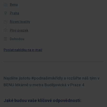
Benu
Praha
Řízení kvality
Plný úvazek
Dohodou
Poslat nabídku na e-mail
Najděte jistotu #podnašimikřídly a rozšiřte náš tým v
BENU lékárně u metra Budějovická v Praze 4.
Jaké budou vaše klíčové odpovědnosti: