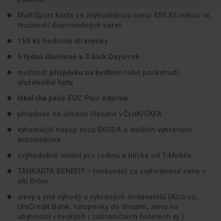
MultiSport karta za zvýhodněnou cenu 450 Kč/měsíc vč.
možnosti doprovodných karet
150 Kč
hodnota stravenky
5 týdnů dovolené a 3 Sick Days/rok
možnost
příspěvku na bydlení
nebo poskytnutí
služebního bytu
lékařská péče EUC Plus zdarma
příspěvek na úhradu členství v ČLnK/ČKFA
výhodnější nákup vozů ŠKODA a dalších vybraných
automobilek
zvýhodněné volání pro rodinu a blízké od T-Mobile
TANKARTA BENEFIT – tankování za zvýhodněné ceny v
síti Orlen
slevy a jiné výhody u vybraných dodavatelů (Alza.cz,
UniCredit Bank, vstupenky do divadel, slevy na
ubytování v českých i zahraničních hotelech aj.)