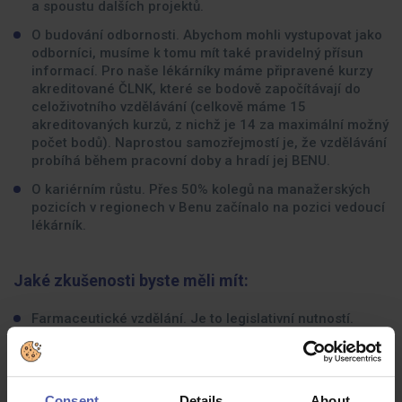
a spoustu dalších projektů.
O budování odbornosti. Abychom mohli vystupovat jako
odborníci, musíme k tomu mít také pravidelný přísun
informací. Pro naše lékárníky máme připravené kurzy
akreditované ČLNK, které se bodově započítávají do
celoživotního vzdělávání (celkově máme 15
akreditovaných kurzů, z nichž je 14 za maximální možný
počet bodů). Naprostou samozřejmostí je, že vzdělávání
probíhá během pracovní doby a hradí jej BENU.
O kariérním růstu. Přes 50% kolegů na manažerských
pozicích v regionech v Benu začínalo na pozici vedoucí
lékárník.
Jaké zkušenosti byste měli mít:
Farmaceutické vzdělání. Je to legislativní nutností.
Týmového ducha. Každá lékárna funguje jako jedinečná
parta lidí.
Zájem o pacienta a jeho zdraví a ochotu poskytovat
Consent
Details
About