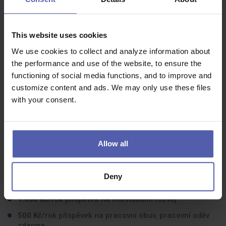
kvalitní odborné poradenství.
Příjemné vystupování a spolehlivost.
This website uses cookies
Na předchozí praxi nezáleží. Máme vyvážený tým
složený nejen z absolventů, ale i zkušených
We use cookies to collect and analyze information about
farmaceutů. Vzájemně si pomáháme a své zkušenosti
the performance and use of the website, to ensure the
sdílíme.
functioning of social media functions, and to improve and
customize content and ads. We may only use these files
Co dostanete na oplátku:
with your consent.
10.000 Kč
/rok ve slevách na nákup v lékárnách BENU a
služby Center prevence zdarma nebo za výhodnější
cenu
Allow all
3.000 Kč
/rok příspěvek do Cafeterie
3.000 Kč
/měsíc věrnostní bonus po 3 odpracovaných
Deny
letech
1.000 Kč
/rok příspěvek na individuální rozvoj
500 Kč
/rok příspěvek na pracovní obuv, pracovní oděv
zdarma