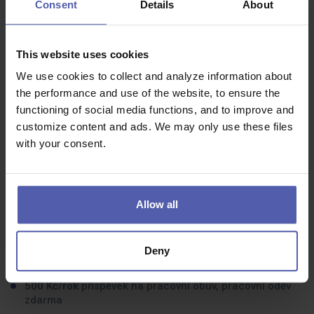
Consent
Details
About
Týmového ducha. Každá lékárna funguje jako jedinečná
parta lidí.
Zájem o pacienta a jeho zdraví a ochotu poskytovat
This website uses cookies
kvalitní odborné poradenství.
We use cookies to collect and analyze information about
Příjemné vystupování a spolehlivost.
the performance and use of the website, to ensure the
functioning of social media functions, and to improve and
Co dostanete na oplátku:
customize content and ads. We may only use these files
with your consent.
10 000 Kč/rok
ve slevách na nákup v lékárnách BENU a
veškeré služby Center prevence s poradenstvím
zdarma
3 000 Kč/rok
příspěvek do Cafeterie
Allow all
3 000 Kč/měsíc
věrnostní bonus
po 3 odpracovaných
letech
Deny
1 000 Kč/rok
příspěvek na individuální rozvoj
500 Kč/rok
příspěvek na pracovní obuv, pracovní oděv
zdarma