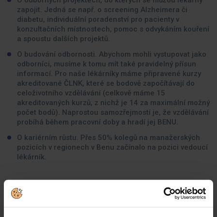
O odborných projektech, do kterých se můžou lékárny
zapojit. Jedná se např. o screening Alzheimera či
diabetu, individuální poradenství pro pacienty v
konzultačních místnostech, pomoc s odvykáním kouření
a spoustu dalších projektů.
O budování odbornosti. Abychom mohli vystupovat jako
odborníci, musíme k tomu mít také pravidelný přísun
informací. Pro naše lékárníky máme připravené kurzy
akreditované ČLNK, které se bodově započítávají do
celoživotního vzdělávání (celkově máme 15
akreditovaných kurzů, z nichž je 14 za maximální možný
počet bodů). Naprostou samozřejmostí je, že vzdělávání
probíhá během pracovní doby a hradí jej BENU.
O kariérním růstu. Přes 50% kolegů na manažerských
pozicích v regionech v Benu začínalo na pozici vedoucí
lékárník.
Jaké zkušenosti byste měli mít:
Farmaceutické vzdělání. Je to legislativní nutností.