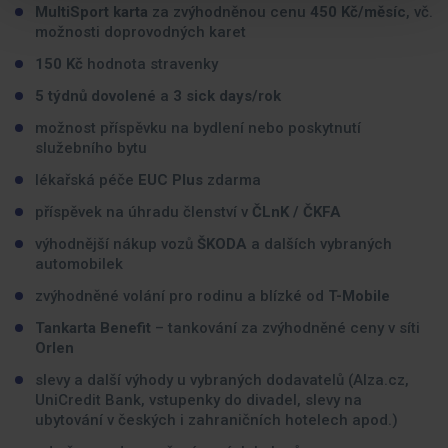
MultiSport karta
za zvýhodněnou cenu
450 Kč/měsíc
, vč.
možnosti doprovodných karet
150 Kč
hodnota stravenky
5 týdnů dovolené
a
3 sick days/rok
možnost příspěvku na bydlení nebo poskytnutí
služebního bytu
lékařská péče
EUC Plus
zdarma
příspěvek na úhradu členství v
ČLnK / ČKFA
výhodnější nákup vozů
ŠKODA
a dalších vybraných
automobilek
zvýhodněné volání pro rodinu a blízké od
T-Mobile
Tankarta Benefit
– tankování za zvýhodněné ceny v síti
Orlen
slevy a další výhody u vybraných dodavatelů (Alza.cz,
UniCredit Bank, vstupenky do divadel, slevy na
ubytování v českých i zahraničních hotelech apod.)