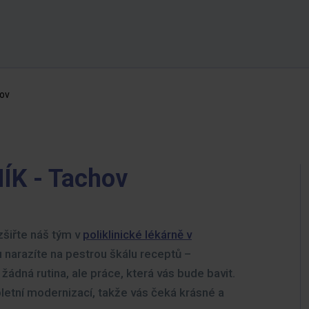
ov
K - Tachov
zšiřte náš tým v
poliklinické lékárně v
u narazíte na pestrou škálu receptů –
 žádná rutina, ale práce, která vás bude bavit.
letní modernizací, takže vás čeká krásné a