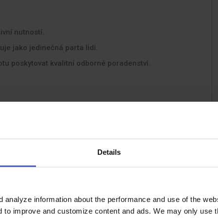
ivní nutností.
e jako jedinečná parta lidí.
tu poskytovat kvalitní odborné poradenství.
Details
rnách BENU
a volnočasové aktivity
ované roky
d analyze information about the performance and use of the websi
uv, pracovní oděv zdarma
nd to improve and customize content and ads. We may only use th
karta, možnost doprovodných karet