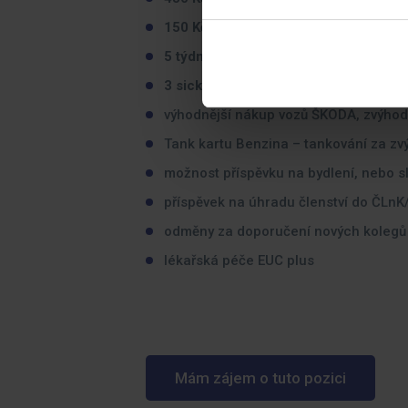
150 Kč
hodnota stravenky
5 týdnů dovolené
3 sick days
výhodnější nákup vozů ŠKODA, zvýhodn
Tank kartu Benzina – tankování za zvý
možnost příspěvku na bydlení, nebo s
příspěvek na úhradu členství do ČLn
odměny za doporučení nových kolegů
lékařská péče EUC plus
Mám zájem o tuto pozici