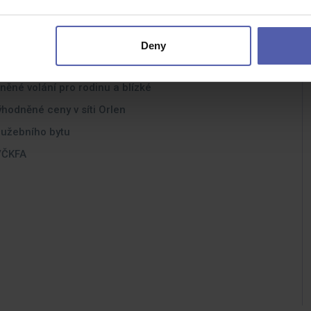
Deny
ěné volání pro rodinu a blízké
hodněné ceny v síti Orlen
lužebního bytu
K/ČKFA