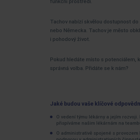
funkční prostředí.
Tachov nabízí skvělou dostupnost do 
nebo Německa. Tachov je město obklop
i pohodový život.
Pokud hledáte místo s potenciálem, k
správná volba. Přidáte se k nám?
Jaké budou vaše klíčové odpovědn
O vedení týmu lékárny a jejím rozvoji.
přispíváme našim lékárnám na teambu
O administrativě spojené s provozem l
podporou v administrativních činnos