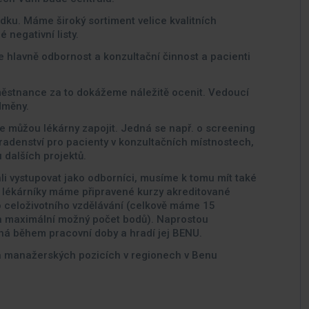
dku. Máme široký sortiment velice kvalitních
 negativní listy.
je hlavně odbornost a konzultační činnost a pacienti
městnance za to dokážeme náležitě ocenit. Vedoucí
dměny.
e můžou lékárny zapojit. Jedná se např. o screening
oradenství pro pacienty v konzultačních místnostech,
dalších projektů.
 vystupovat jako odborníci, musíme k tomu mít také
e lékárníky máme připravené kurzy akreditované
o celoživotního vzdělávání (celkově máme 15
za maximální možný počet bodů). Naprostou
íhá během pracovní doby a hradí jej BENU.
na manažerských pozicích v regionech v Benu