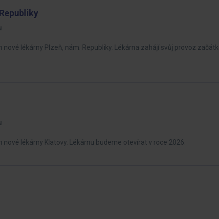
Republiky
u
ým nové lékárny Plzeň, nám. Republiky. Lékárna zahájí svůj provoz začát
u
ým nové lékárny Klatovy. Lékárnu budeme otevírat v roce 2026.