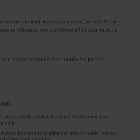
nejen do okolních lázeňských měst, ale i do Plzně
ené přírodou, kde si můžete užít sport, kulturu
de můžete profesně růst i dobře žít, jsme ta
osti:
 Protože skvělý kolektiv je základ. Proto mimo jiné
ilding.
ékárny. Bez trochy té administrativy to nejde. Velkou
tech Vám bude centrála.