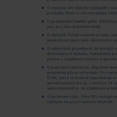
O expedici dle Vašeho nejlepšího úsu
produktů. Navíc u nás nenajdete žádné
O poskytování kvalitní péče. Důležitá 
jsou pro nás na prvním místě.
O stabilitě. Pořád rosteme a naše za
lékárník má navíc také výkonnostní o
O odborných projektech, do kterých s
Alzheimera či diabetu, individuální p
pomoc s odvykáním kouření a spoustu 
O budování odbornosti. Abychom mohli
pravidelný přísun informací. Pro naš
ČLNK, které se bodově započítávají d
akreditovaných kurzů, z nichž je 14 
samozřejmostí je, že vzdělávání prob
O kariérním růstu. Přes 50% kolegů 
začínalo na pozici vedoucí lékárník.