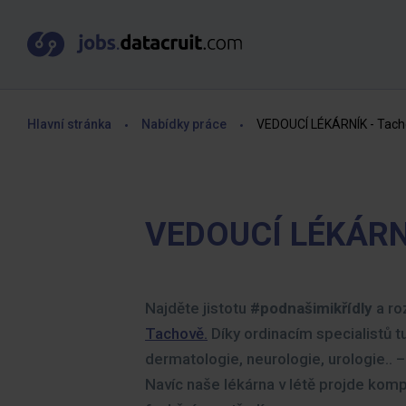
Hlavní stránka
Nabídky práce
VEDOUCÍ LÉKÁRNÍK - Tach
VEDOUCÍ LÉKÁRNÍ
Najděte jistotu
#podnašimikřídly
a ro
Tachově.
Díky ordinacím specialistů t
dermatologie, neurologie, urologie.. –
Navíc naše lékárna v létě projde komp