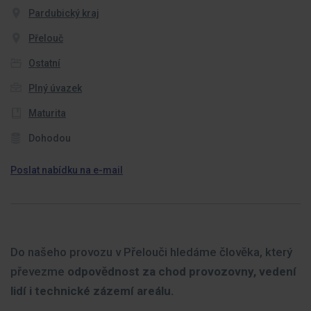
Pardubický kraj
Přelouč
Ostatní
Plný úvazek
Maturita
Dohodou
Poslat nabídku na e-mail
Do našeho provozu v Přelouči hledáme člověka, který
převezme
odpovědnost za chod provozovny, vedení
lidí i technické zázemí areálu.