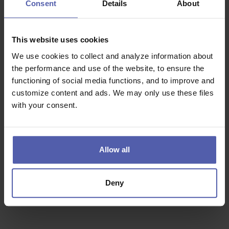
Consent
Details
About
samostatnost a proaktivní přístup
orientaci na plnění cílů
This website uses cookies
technické uvažování a praktický přístup k řešení
We use cookies to collect and analyze information about
problémů
the performance and use of the website, to ensure the
SŠ/VŠ vzdělání technického nebo environmentálního
functioning of social media functions, and to improve and
směru
customize content and ads. We may only use these files
řidičský průkaz sk. B
with your consent.
běžnou uživatelskou znalost práce na PC
Výhodou je zkušenost z oblasti
Allow all
ekonomického vyhodnocování provozu (rozpočty,
reporty)
odpadového hospodářství
Deny
environmentální legislativy (odpady, voda, IPPC)