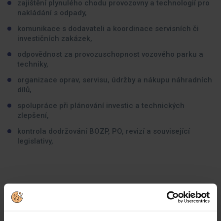
zajištění plynulého chodu provozovny a technologií pro
nakládání s odpady,
komunikace s dodavateli a koordinace servisních či
investičních zakázek,
odpovědnost za provozuschopnost vozového parku a
techniky,
organizace oprav, servisu, údržby a nákupu náhradních
dílů,
spolupráce při plánování investic a technických
zlepšení,
kontrola dodržování BOZP, PO, revizí a související
legislativy,
Jaké zkušenosti byste měli mít:
zkušenosti s vedením lidí a organizací pracovních
aktivit v provozu