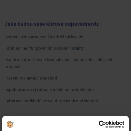
Jaké budou vaše klíčové odpovědnosti:
• vedení týmu pracovníků oddělení kvality
• dohled nad fungováním oddělení kvality
• kontrola dodržování kvalitativních standardů a interních
procesů
• řešení reklamací a neshod
• spolupráce s výrobou a ostatními odděleními
• příprava podkladů pro audity a kontrolní činnost
Jaké zkušenosti byste měli mít: