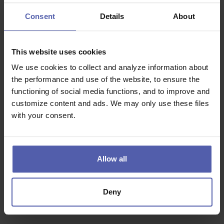
Consent
Details
About
• zkušenosti v oblasti kvality
• schopnost vést menší tým
This website uses cookies
• dobrá znalost AJ nebo NJ
We use cookies to collect and analyze information about
the performance and use of the website, to ensure the
• samostatnost, zodpovědnost a organizační schopnosti
functioning of social media functions, and to improve and
• znalost práce na PC
customize content and ads. We may only use these files
with your consent.
• výhodou je zkušenost s audity nebo ISO standardy
Allow all
Co dostanete na oplátku:
• stabilní zaměstnání v zavedené společnosti
Deny
• odpovídající finanční ohodnocení