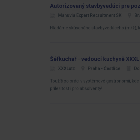
Autorizovaný stavbyvedúci pre po
Manuvia Expert Recruitment SK
Br
Hľadáme skúseného stavbyvedúceho (m/ž), kt
Šéfkuchař - vedoucí kuchyně XXXLu
XXXLutz
Praha - Čestlice
Do
Toužíš po práci v systémové gastronomii, kde l
příležitost i pro absolventy!