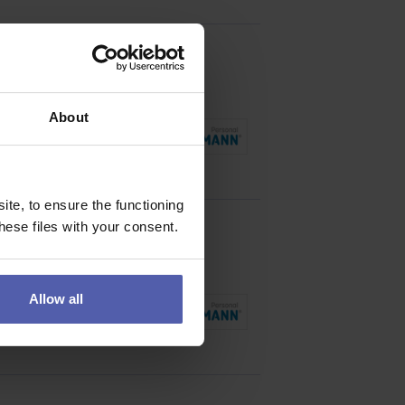
About
ude dělat jen
te, to ensure the functioning
ese files with your consent.
Allow all
t, pocítí to celý