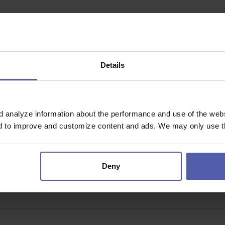
d Labem
Dohodou
Details
katulky.Nehledáme čistě mzdovou účetní. Nehledáme ani člověka, který b
á v obojím a komu dává smysl…
d analyze information about the performance and use of the websi
nd to improve and customize content and ads. We may only use th
ovoz
Dohodou
Deny
zorganizovat práci a ví, že když materiál nebo zboží není tam, kde má bý
eriálu nebo zboží…