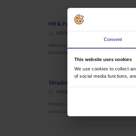
HR & Payroll Specialist
HOFMANN WIZARD
okres Ústí na
Consent
Některé pozice se špatně zařazují do jedné š
personalistiku. Hledáme někoho, kdo se vyzn
This website uses cookies
We use cookies to collect an
of social media functions, a
Skladník (M/Ž) | Jednosměnný pr
HOFMANN WIZARD
okres Teplice
Hledáme člověka, který má rád pořádek, umí si 
provoz.Co bude Vaší prací?příjem a výdej mat