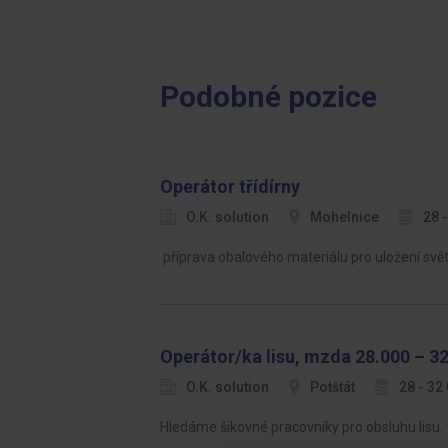
Podobné pozice
Operátor třídírny
O.K. solution
Mohelnice
28 
příprava obalového materiálu pro uložení sv
Operátor/ka lisu, mzda 28.000 – 3
O.K. solution
Potštát
28 - 32
Hledáme šikovné pracovníky pro obsluhu lisu.