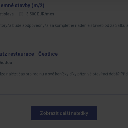
zemné stavby (m/ž)
atislava
3 500 EUR/mes
orý/á bude zodpovedný/á za kompletné riadenie stavieb od začiatku a
tz restaurace - Čestlice
hodou
ze nalézt čas pro rodinu a své koníčky díky příznivé otevírací době? Při
Zobrazit další nabídky