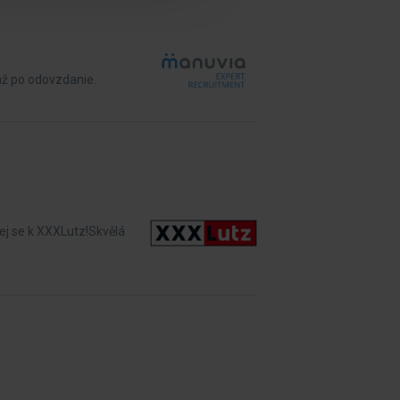
ž po odovzdanie.
dej se k XXXLutz!Skvělá