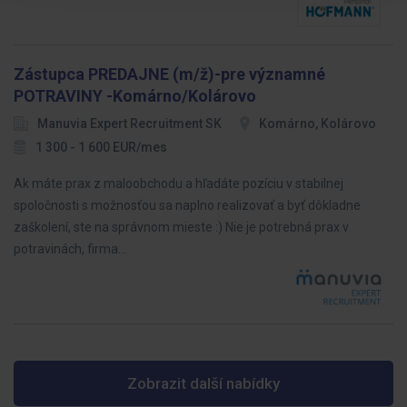
Zástupca PREDAJNE (m/ž)-pre významné
POTRAVINY -Komárno/Kolárovo
Manuvia Expert Recruitment SK
Komárno, Kolárovo
1 300 - 1 600 EUR/mes
Ak máte prax z maloobchodu a hľadáte pozíciu v stabilnej
spoločnosti s možnosťou sa naplno realizovať a byť dôkladne
zaškolení, ste na správnom mieste :) Nie je potrebná prax v
potravinách, firma…
Zobrazit další nabídky