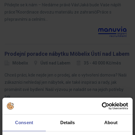
Přidejte se k nám – hledáme právě Vás!Jaká bude Vaše náplň
práce?Koordinace dovozu materiálu ze zahraničíPráce s
přepravními a celními…
Prodejní poradce nábytku Möbelix Ústí nad Labem
Möbelix
Ústí nad Labem
35 - 40 000 Kč/měs
Chceš práci, kde nejde jen o prodej, ale o vytvoření domova? Naši
zákazníci nehledají jen nábytek, ale také inspiraci a rady, jak
proměnit své bydlení. Naší výzvou je naladit se na jejich potřeby
tak…
Consent
Details
About
LEAN specialista (ž/m)