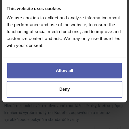
HOFMANN WIZARD
Plzeňský kraj
This website uses cookies
70 - 85 000 Kč/měs
We use cookies to collect and analyze information about
Do našeho týmu hledáme LEAN technika, který bude aktivně
the performance and use of the website, to ensure the
rozvíjet výrobní procesy, řídit zlepšovací projekty a spolupracovat s
functioning of social media functions, and to improve and
kolegy napříč výrobou. Pokud máte analytické myšlení, dokážete
customize content and ads. We may only use these files
dotahovat…
with your consent.
Allow all
Montážní dělník ve výrobě BEZ NOČNÍCH (M/Ž)
HOFMANN WIZARD
Nový Bydžov
Deny
35 - 39 000 Kč/měs
Hledáme spolehlivé a motivované montážní dělníky, kteří se připojí
k našemu výrobnímu týmu. Budete zodpovědní za montáž
výrobků podle pokynů a standardů kvality.