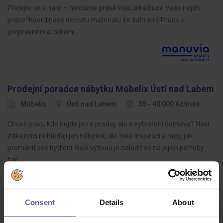
Přidejte se k nám – hledáme právě Vás!Jaká bude Vaše náplň
práce?Koordinace dovozu materiálu ze zahraničíPráce s
přepravními a celními…
Prodejní poradce nábytku Möbelix Ústí nad Labem
Möbelix
Ústí nad Labem
35 - 40 000 Kč/měs
Chceš práci, kde nejde jen o prodej, ale o vytvoření domova? Naši
zákazníci nehledají jen nábytek, ale také inspiraci a rady, jak
proměnit své bydlení. Naší výzvou je naladit se na jejich potřeby
tak…
Consent
Details
About
LEAN specialista (ž/m)