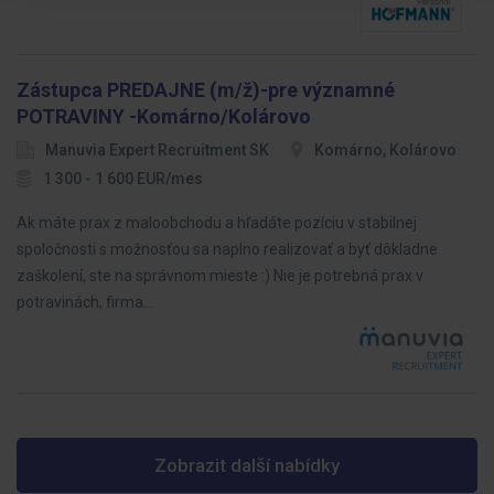
Zástupca PREDAJNE (m/ž)-pre významné
POTRAVINY -Komárno/Kolárovo
Manuvia Expert Recruitment SK
Komárno, Kolárovo
1 300 - 1 600 EUR/mes
Ak máte prax z maloobchodu a hľadáte pozíciu v stabilnej
spoločnosti s možnosťou sa naplno realizovať a byť dôkladne
zaškolení, ste na správnom mieste :) Nie je potrebná prax v
potravinách, firma…
Zobrazit další nabídky