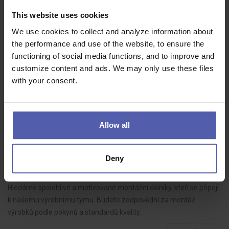
HOFMANN WIZARD
Plzeňský kraj
This website uses cookies
70 - 85 000 Kč/měs
We use cookies to collect and analyze information about
Do našeho týmu hledáme LEAN technika, který bude aktivně
the performance and use of the website, to ensure the
rozvíjet výrobní procesy, řídit zlepšovací projekty a spolupracovat s
functioning of social media functions, and to improve and
kolegy napříč výrobou. Pokud máte analytické myšlení, dokážete
customize content and ads. We may only use these files
dotahovat…
with your consent.
Allow all
Montážní dělník ve výrobě BEZ NOČNÍCH (M/Ž)
HOFMANN WIZARD
Nový Bydžov
Deny
35 - 39 000 Kč/měs
Hledáme spolehlivé a motivované montážní dělníky, kteří se připojí
k našemu výrobnímu týmu. Budete zodpovědní za montáž
výrobků podle pokynů a standardů kvality.