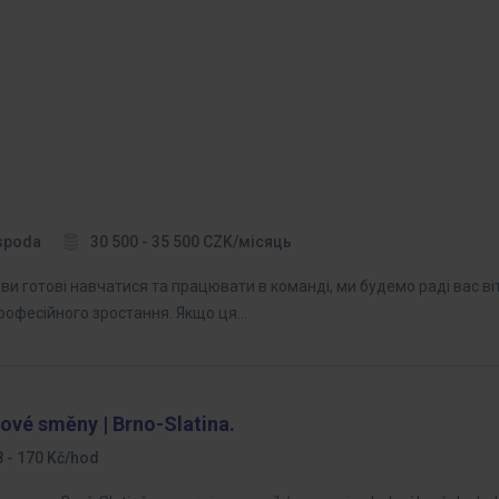
spoda
30 500 - 35 500 CZK/місяць
ви готові навчатися та працювати в команді, ми будемо раді вас в
професійного зростання. Якщо ця…
ové směny | Brno-Slatina.
 - 170 Kč/hod