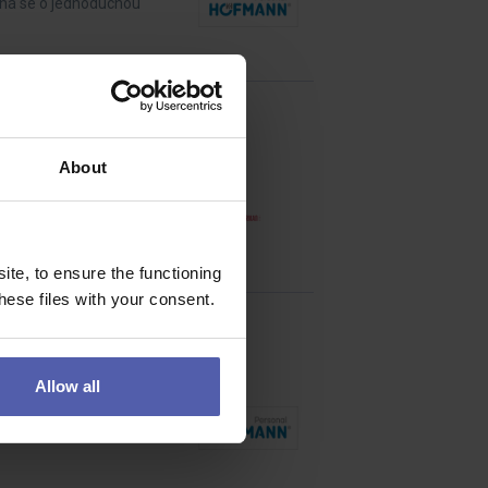
dná se o jednoduchou
About
ženýrských sítí do
te, to ensure the functioning
ese files with your consent.
Allow all
možností plánování