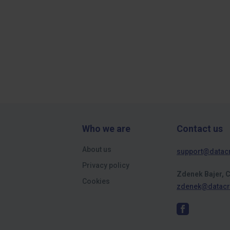
Who we are
Contact us
About us
support@datac
Privacy policy
Zdenek Bajer, 
Cookies
zdenek@datacr