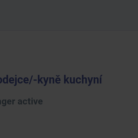
odejce/-kyně kuchyní
nger active