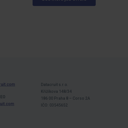
ruit.com
Datacruit s.r.o.
Křižíkova 148/34
CEO
186 00 Praha 8 – Corso 2A
uit.com
IČO: 03545652