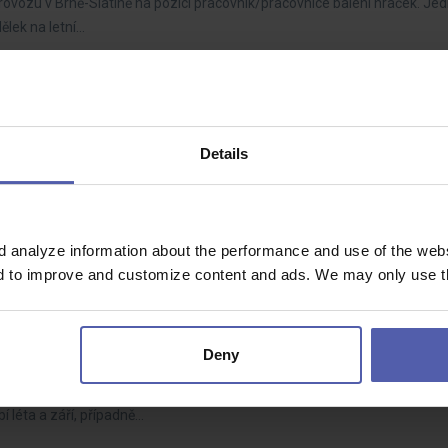
rovozu v Brně-Slatině na pozici pracovník/pracovnice balení hraček. Je
ělek na letní…
tí | Radotín
Details
hodou
atřící do velkého holdingu, která aktuálně hledá Přípraváře/kalkulanta in
acovní prostředí,…
d analyze information about the performance and use of the websi
nd to improve and customize content and ads. We may only use th
 Brně-Slatině!
 - 170 Kč/hod
Deny
du ve výrobě. Nabízíme práci na DPČ v moderním pracovním prostředí s 
 léta a září, případně…