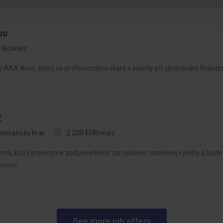
su
0 Kč/měs
AAA Auto, který se profesionálně stará o klienty při sjednávání finančn
ž
enčiansky kraj
2 200 EUR/mes
a, ktorý prevezme zodpovednosť za riadenie rastlinnej výroby a bude 
cesov.
See more job offers