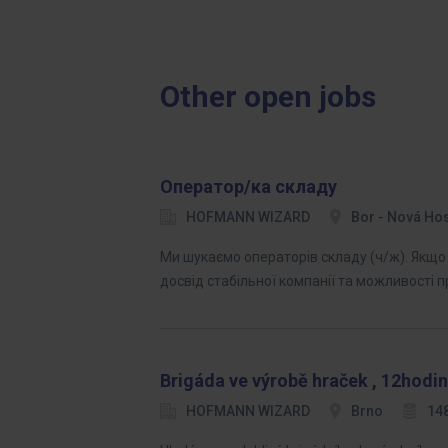
Other open jobs
Оператор/ка складу
HOFMANN WIZARD
Bor - Nová Ho
Ми шукаємо операторів складу (ч/ж). Якщо 
досвід стабільної компанії та можливості 
Brigáda ve výrobě hraček , 12hodin
HOFMANN WIZARD
Brno
148