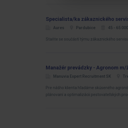
Specialista/ka zákaznického servi
Aures
Pardubice
45 - 65 00
Staňte se součástí týmu zákaznického servisu 
Manažér prevádzky - Agronom m/
Manuvia Expert Recruitment SK
Tr
Pre nášho klienta hľadáme skúseného agronóm
plánovaní a optimalizácii pestovateľských pro