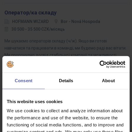
Оператор/ка складу
HOFMANN WIZARD
Bor - Nová Hospoda
30 500 - 35 500 CZK/місяць
Ми шукаємо операторів складу (ч/ж). Якщо ви готові
навчатися та працювати в команді, ми будемо раді вас вітати.
Ми пропонуємо досвід стабільної компанії та можливості
професійного зростання. Якщо ця…
Consent
Details
About
VEDOUCÍ LÉKÁRNÍK - Praha - Horoměřice
This website uses cookies
Benu
Praha hl.m.
Dohodou
We use cookies to collect and analyze information about
Najděte jistotu #podnašimikřídly a rozšiřte tým v lékárně Praha
the performance and use of the website, to ensure the
Horoměřice.
functioning of social media functions, and to improve and
customize content and ads. We may only use these files