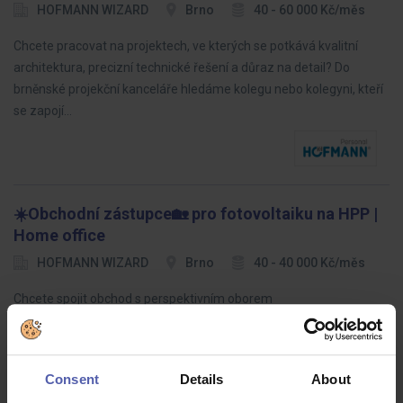
HOFMANN WIZARD
Brno
40 - 60 000 Kč/měs
Chcete pracovat na projektech, ve kterých se potkává kvalitní
architektura, precizní technické řešení a důraz na detail? Do
brněnské projekční kanceláře hledáme kolegu nebo kolegyni, kteří
se zapojí…
☀️Obchodní zástupce🏡 pro fotovoltaiku na HPP |
Home office
HOFMANN WIZARD
Brno
40 - 40 000 Kč/měs
Chcete spojit obchod s perspektivním oborem
fotovoltaiky? Hledáme samostatného obchodníka / samostatnou
obchodnici, který bude pomáhat bytovým domům, SVJ a
družstvům využívat fotovoltaické řešení…
Consent
Details
About