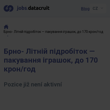
Blog
Брно- Літній підробіток — пакування іграшок, до 170 крон/год
Брно- Літній підробіток —
пакування іграшок, до 170
крон/год
Pozice již není aktivní