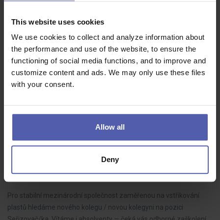
This website uses cookies
🔧CNC OPERÁTOR, až 39.000 Kč + náb. 50000
We use cookies to collect and analyze information about
the performance and use of the website, to ensure the
HOFMANN WIZARD
Brno
35 - 39 000 Kč/měs
functioning of social media functions, and to improve and
✨Máte technické vzdělání nebo zkušenosti s CNC stroji? Hledáte
customize content and ads. We may only use these files
stabilní zaměstnání v mezinárodní společnosti s atraktivním
with your consent.
finančním ohodnocením? Pak hledáme právě Vás!
Allow all
🛠️ Seřizovač/ka ⚙️| mzda 41-47 000 Kč | i bez
Deny
praxe
HOFMANN WIZARD
Vyškov
41 - 47 000 Kč/měs
Pro stabilní mezinárodní společnost zaměřenou na vstřikování
plastů hledáme nového kolegu / novou kolegyni na pozici
Seřizovač/ka. Vítáme i absolventy — čeká vás odborné zaškolení,