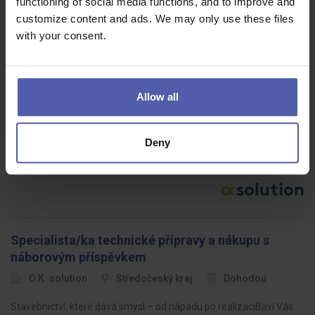
functioning of social media functions, and to improve and
customize content and ads. We may only use these files
with your consent.
Pracovník údržby - mechanik
O.K. solution
Jihlava
Dohodou
Allow all
Hledáte práci, kde využijete technické myšlení, manuální zručnost
a budete mít za sebou stabilní zázemí silné mezinárodní
Deny
společnosti?Náš klient patří mezi významné zaměstnavatele v
regionu a působí…
Specialista/ka technické přípravy a nákupu s
náborovým příspěvkem
O.K. solution
Středočeský kraj
Dohodou
Stavebnictví, které dává smysl – od nápadu po realizaciBaví Vás