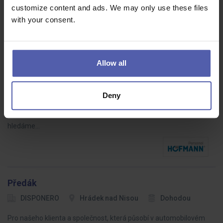
customize content and ads. We may only use these files
with your consent.
Customer service (m/ž)
Allow all
HOFMANN WIZARD
Ostrava
Dohodou
Příležitost pro komunikativní a technicky zdatné uchazeče. Chceš
Deny
být součástí stabilní firmy? Rád komunikuješ a máš zkušenosti v
oblasti logistiky, expedice nebo zákaznického servisu? Možná
hledáme…
Předák
DISPONERO
Hrádek nad Nisou
Dohodou
Pro našeho klienta a společnost, která působí v automobilovém