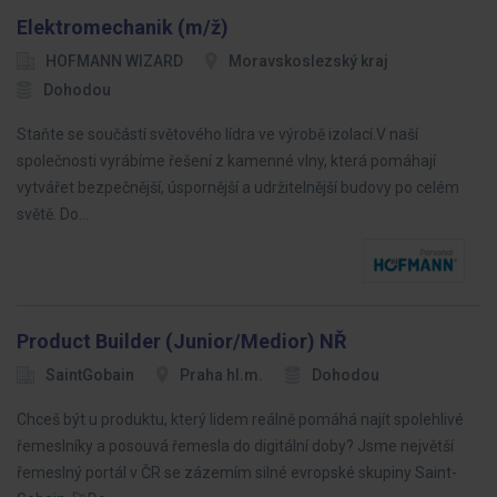
Elektromechanik (m/ž)
HOFMANN WIZARD
Moravskoslezský kraj
Dohodou
Staňte se součástí světového lídra ve výrobě izolací.V naší
společnosti vyrábíme řešení z kamenné vlny, která pomáhají
vytvářet bezpečnější, úspornější a udržitelnější budovy po celém
světě. Do…
Product Builder (Junior/Medior) NŘ
SaintGobain
Praha hl.m.
Dohodou
Chceš být u produktu, který lidem reálně pomáhá najít spolehlivé
řemeslníky a posouvá řemesla do digitální doby? Jsme největší
řemeslný portál v ČR se zázemím silné evropské skupiny Saint-