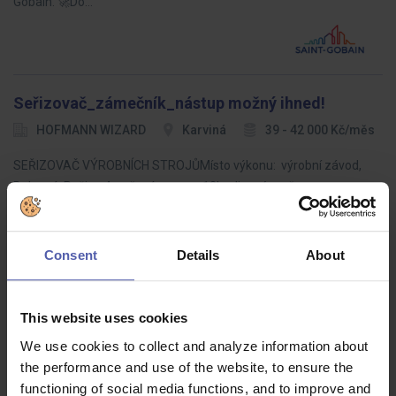
Gobain. 🚀Do…
Seřizovač_zámečník_nástup možný ihned!
HOFMANN WIZARD
Karviná
39 - 42 000 Kč/měs
SEŘIZOVAČ VÝROBNÍCH STROJŮMísto výkonu: výrobní závod,
BohumínRežim: 4směnný provoz, 12hodinové směny
Consent
Details
About
Procesní kontrolor kvality
DISPONERO
Liberec
Dohodou
This website uses cookies
We use cookies to collect and analyze information about
Pro našeho zákazníka, který je globálním výrobcem a vývojovým
the performance and use of the website, to ensure the
partnerem automobilových hliníkových a hořčíkových odlitků,
functioning of social media functions, and to improve and
hledáme vhodné kandidáty na pozici Procesního kontrolora kvality.