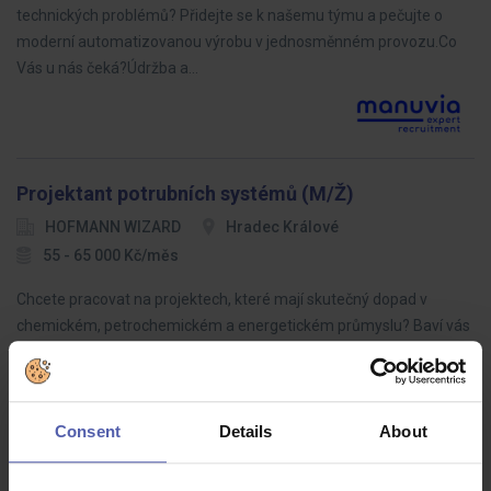
technických problémů? Přidejte se k našemu týmu a pečujte o
moderní automatizovanou výrobu v jednosměnném provozu.Co
Vás u nás čeká?Údržba a…
Projektant potrubních systémů (M/Ž)
HOFMANN WIZARD
Hradec Králové
55 - 65 000 Kč/měs
Chcete pracovat na projektech, které mají skutečný dopad v
chemickém, petrochemickém a energetickém průmyslu? Baví vás
technické výzvy a hledáte prostředí, kde můžete růst, využít
moderní software a…
Consent
Details
About