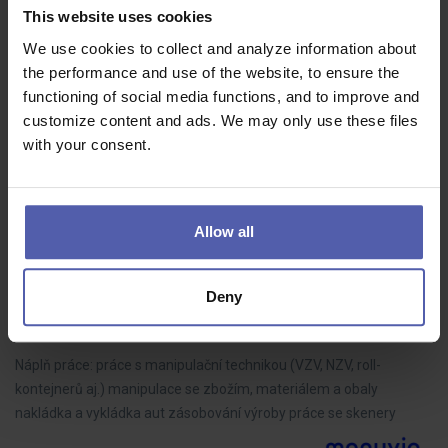
Finanční manažer (ž/m)
This website uses cookies
HOFMANN WIZARD
Plzeňský kraj
Dohodou
We use cookies to collect and analyze information about
the performance and use of the website, to ensure the
Čísla Vám dávají smysl. Reporting Vás baví. A když něco nesedí,
functioning of social media functions, and to improve and
zjistíte proč. Hledáme člověka, který se nezalekne komplexní
customize content and ads. We may only use these files
finanční agendy a dokáže propojit účetnictví, controlling i
with your consent.
ekonomické…
Allow all
Skladník VZV (m/ž)
Deny
Manuvia Expert Recruitment
Olomouc
28 - 30 000 Kč/měs
Náplň práce: práce s manipulační technikou (VZV, NZV, roll-
kontejnerů aj.) manipulace se zbožím, materiálem a obaly
nakládka a vykládka aut zásobování výroby práce se skenery