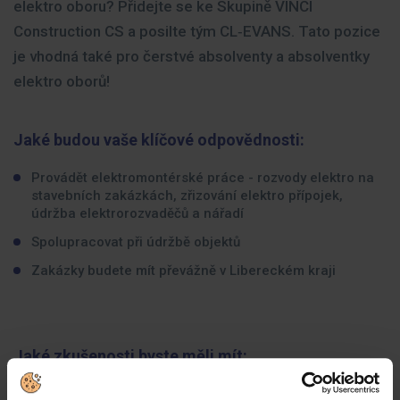
elektro oboru? Přidejte se ke Skupině VINCI
Construction CS a posilte tým CL‑EVANS. Tato pozice
je vhodná také pro čerstvé absolventy a absolventky
elektro oborů!
Jaké budou vaše klíčové odpovědnosti:
Provádět elektromontérské práce - rozvody elektro na
stavebních zakázkách, zřizování elektro přípojek,
údržba elektrorozvaděčů a nářadí
Spolupracovat při údržbě objektů
Zakázky budete mít převážně v Libereckém kraji
Jaké zkušenosti byste měli mít:
Min. SOU vzdělání v oboru elektro