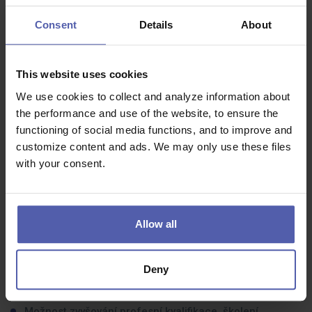
Odbornou způsobilost dle NV č. 194/2022 Sb. (dříve
Consent
Details
About
50/1978 Sb.) § 6, 7
Flexibilitu – cestování v rámci stavebních zakázek
společnosti
This website uses cookies
Řidičský průkaz sk. B
We use cookies to collect and analyze information about
Samostatnost, zručnost, zájem o obor
the performance and use of the website, to ensure the
functioning of social media functions, and to improve and
customize content and ads. We may only use these files
with your consent.
Co dostanete na oplátku:
5 týdnů dovolené
Allow all
Roční odměny
Stravenkový paušál
Deny
Po roce trvání zaměstnaneckého poměru příspěvek na
penzijní připojištění
Možnost zvyšování profesní kvalifikace, školení