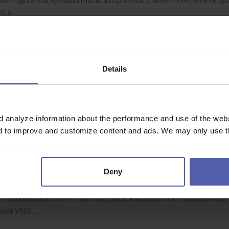
ictví? Zajímá Vás výstavba mostů a dopravních staveb? Přidejte se ke sp
CS, a…
Details
chovice
Dohodou
hledáte novou profesní výzvu? Staňte se součástí Skupiny VINCI Constru
 se k týmu…
d analyze information about the performance and use of the websi
nd to improve and customize content and ads. We may only use th
Deny
Dohodou
i s koordinací provozu? Láká Vás pozice, kde budete mít na starost koor
upině VINCI…