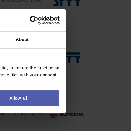
olečnosti Stavby mostů,
About
ction CS – největší
te, to ensure the functioning
ese files with your consent.
Allow all
dinaci techniky, dopravy