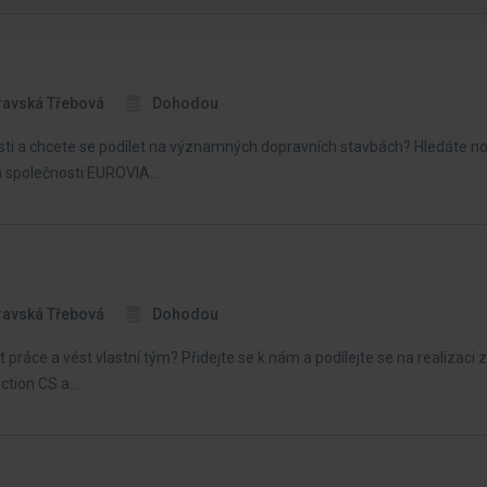
ravská Třebová
Dohodou
sti a chcete se podílet na významných dopravních stavbách? Hledáte n
 a společnosti EUROVIA…
ravská Třebová
Dohodou
 práce a vést vlastní tým? Přidejte se k nám a podílejte se na realizaci
uction CS a…