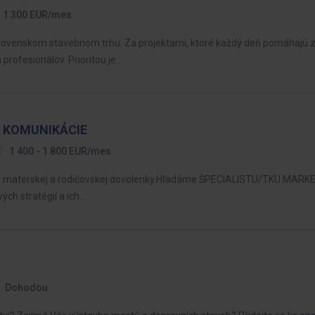
1 300 EUR/mes
ovenskom stavebnom trhu. Za projektami, ktoré každý deň pomáhajú zl
profesionálov. Prioritou je…
A KOMUNIKÁCIE
1 400 - 1 800 EUR/mes
čas materskej a rodičovskej dovolenky.Hľadáme ŠPECIALISTU/TKU MAR
ch stratégií a ich…
Dohodou