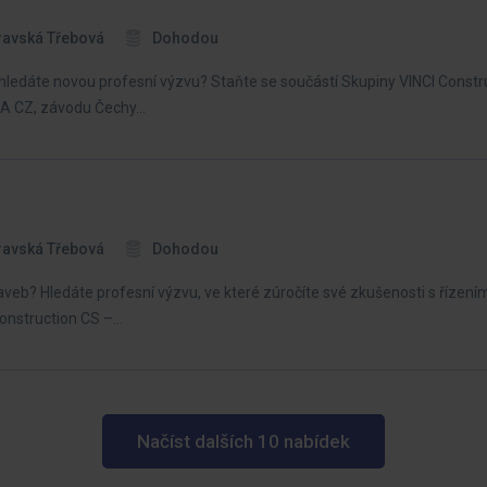
ravská Třebová
Dohodou
hledáte novou profesní výzvu? Staňte se součástí Skupiny VINCI Constru
VIA CZ, závodu Čechy…
ravská Třebová
Dohodou
veb? Hledáte profesní výzvu, ve které zúročíte své zkušenosti s řízení
Construction CS –…
Načíst dalších 10 nabídek