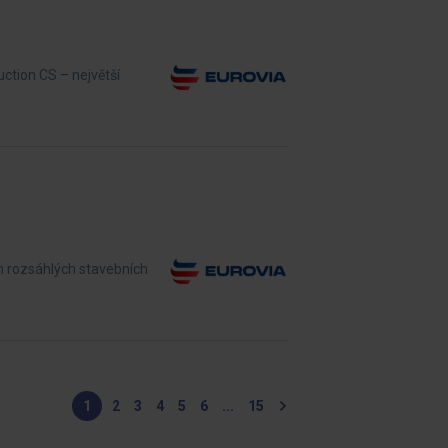
ction CS – největší
m rozsáhlých stavebních
1
2
3
4
5
6
...
15