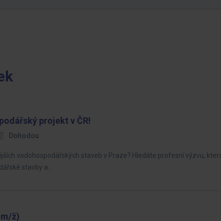
ek
odářský projekt v ČR!
Dohodou
tějších vodohospodářských staveb v Praze? Hledáte profesní výzvu, kte
odářské stavby a…
m/ž)