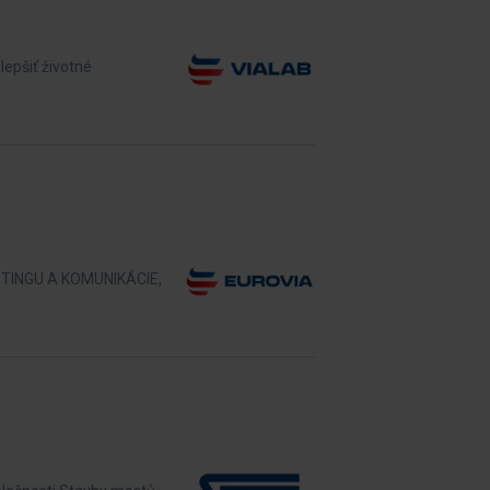
epšiť životné
KETINGU A KOMUNIKÁCIE,