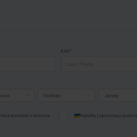
Kde?
ce
Vzdělání
Jazyky
práce
Vzdělání
Jazyky
Práce převážně z domova
Nabídky | пропозиції робот