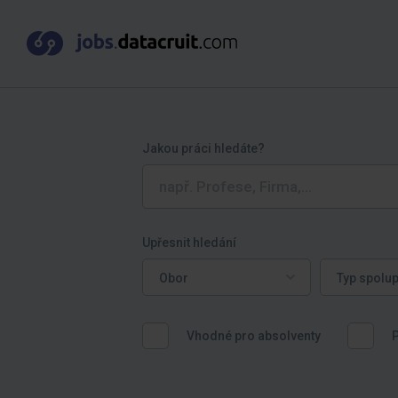
Jakou práci hledáte?
Upřesnit hledání
Obor
Typ spoluprá
Obor
Typ spolu
Vhodné pro absolventy