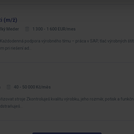
i (m/ž)
ľký Meder
1 300 - 1 600 EUR/mes
Každodenná podpora výrobného tímu – práca v SAP, tlač výrobných štítk
m pri riešení ad…
a
40 - 50 000 Kč/měs
zovat stroje Zkontroluješ kvalitu výrobku, jeho rozměr, potisk a funkčno
 odstraňuješ…