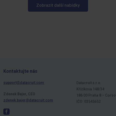
Zobrazit další nabídky
Kontaktujte nás
support@datacruit.com
Datacruit s.r.o.
Křižíkova 148/34
Zdenek Bajer, CEO
186 00 Praha 8 – Corso
zdenek.bajer@datacruit.com
IČO: 03545652