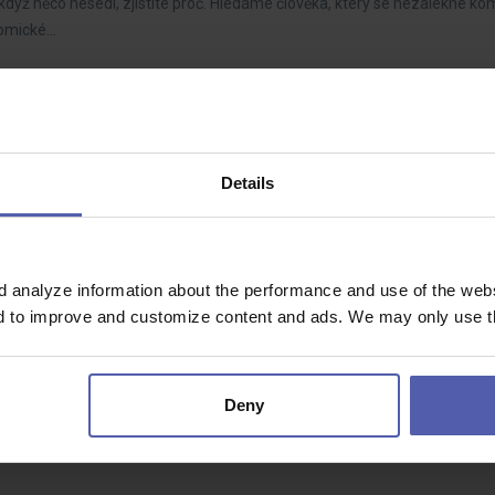
 když něco nesedí, zjistíte proč. Hledáme člověka, který se nezalekne k
onomické…
/Ž)
é
55 - 65 000 Kč/měs
Details
kutečný dopad v chemickém, petrochemickém a energetickém průmyslu? 
yužít moderní software a…
d analyze information about the performance and use of the websi
nd to improve and customize content and ads. We may only use th
ouc
28 - 30 000 Kč/měs
Deny
ZV, NZV, roll-kontejnerů aj.) manipulace se zbožím, materiálem a obaly