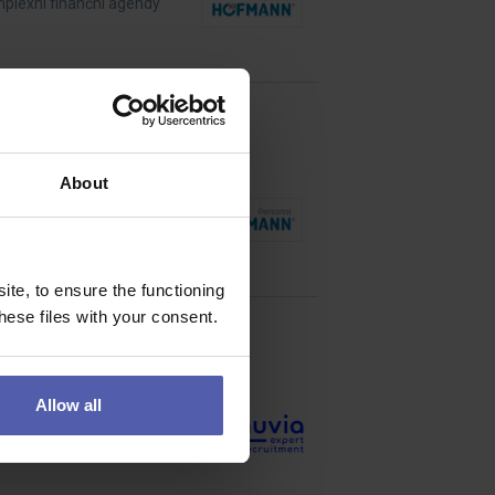
omplexní finanční agendy
About
Baví vás technické
te, to ensure the functioning
ese files with your consent.
Allow all
 nakládka a vykládka aut