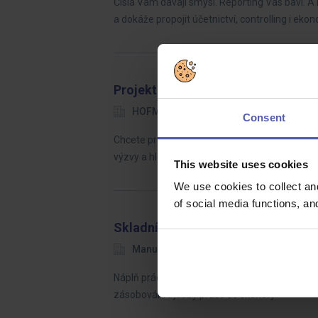
Čísla Vám dávají smysl. Reporting Vás baví. A
a dokáže propojit účetnictví, controlling i ek
Projektant potrubních systémů (M
HOFMANN WIZARD
Hradec Králov
Consent
Chcete pracovat na projektech, které mají s
výzvy a hledáte prostředí, kde můžete růst, v
This website uses cookies
We use cookies to collect an
of social media functions, a
Skladník VZV (m/ž)
Manuvia Expert Recruitment
Olom
Náplň práce: práce s manipulační technikou (V
zásobování výroby práce se skenery