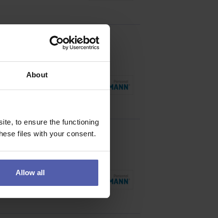
About
ní zaškolení, podpora
te, to ensure the functioning
ese files with your consent.
Allow all
 v perfektním stavu.