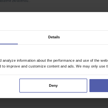
Nabízíme zkrácenou…
or. příspěvek 50 000 Kč
9 - 44 000 Kč/měs
Details
společnosti, kde dostanou šanci i absolventi? U nás vás čeká profesionál
Nabízíme zkrácenou…
d analyze information about the performance and use of the websi
nd to improve and customize content and ads. We may only use th
38 - 42 000 Kč/měs
Deny
kvality, který nám pomůže zajistit, že každý výrobek opustí naši firmu
díte kvalitně…