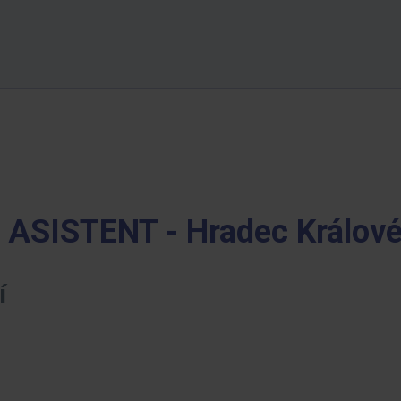
SISTENT - Hradec Králov
í