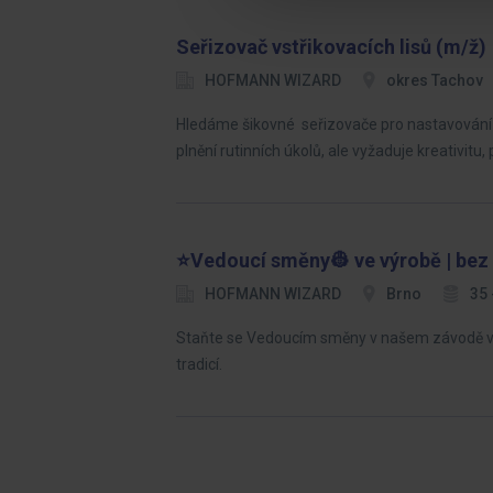
Seřizovač vstřikovacích lisů (m/ž)
HOFMANN WIZARD
okres Tachov
Hledáme šikovné seřizovače pro nastavování a
plnění rutinních úkolů, ale vyžaduje kreativitu,
⭐Vedoucí směny👷 ve výrobě | bez 
HOFMANN WIZARD
Brno
35 
Staňte se Vedoucím směny v našem závodě v Br
tradicí.