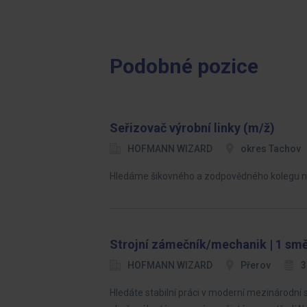
Podobné pozice
Seřizovač výrobní linky (m/ž)
HOFMANN WIZARD
okres Tachov
Hledáme šikovného a zodpovědného kolegu na p
Strojní zámečník/mechanik | 1 smě
HOFMANN WIZARD
Přerov
3
Hledáte stabilní práci v moderní mezinárodní 