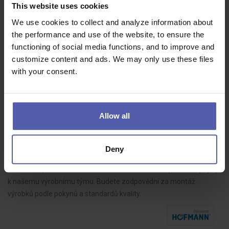
70 - 85 000 Kč/měs
This website uses cookies
We use cookies to collect and analyze information about
Do našeho týmu hledáme LEAN technika, který bude aktivně
the performance and use of the website, to ensure the
rozvíjet výrobní procesy, řídit zlepšovací projekty a spolupracovat s
functioning of social media functions, and to improve and
kolegy napříč výrobou. Pokud máte analytické myšlení, dokážete
customize content and ads. We may only use these files
dotahovat…
with your consent.
Allow all
Montážní dělník ve výrobě BEZ NOČNÍCH (M/Ž)
HOFMANN WIZARD
Nový Bydžov
35 - 39 000 Kč/měs
Deny
Hledáme spolehlivé a motivované montážní dělníky, kteří se připojí
k našemu výrobnímu týmu. Budete zodpovědní za montáž
výrobků podle pokynů a standardů kvality.