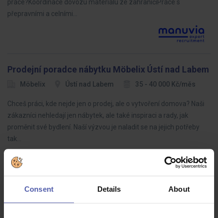
práce?Koordinace dovozu materiálu ze zahraničíPráce s
přepravními a celními…
Prodejní poradce nábytku Möbelix Ústí nad Labem
Möbelix
Ústí nad Labem
35 - 40 000 Kč/měs
Chceš práci, kde nejde jen o prodej, ale o vytvoření domova? Naši
zákazníci nehledají jen nábytek, ale také inspiraci a rady, jak
proměnit své bydlení. Naší výzvou je naladit se na jejich potřeby
tak…
Consent
Details
About
LEAN specialista (ž/m)
HOFMANN WIZARD
Plzeňský kraj