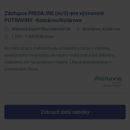
Zástupca PREDAJNE (m/ž)-pre významné
POTRAVINY -Komárno/Kolárovo
Manuvia Expert Recruitment SK
Komárno, Kolárovo
1 300 - 1 600 EUR/mes
Ak máte prax z maloobchodu a hľadáte pozíciu v stabilnej
spoločnosti s možnosťou sa naplno realizovať a byť dôkladne
zaškolení, ste na správnom mieste :) Nie je potrebná prax v
potravinách, firma…
Zobrazit další nabídky