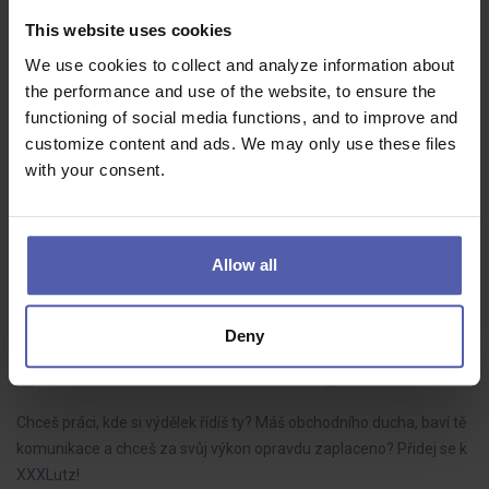
This website uses cookies
⚙️ Operátor NC (m/ž) – až 65 000 Kč + vysoké
příplatky a bonus
We use cookies to collect and analyze information about
the performance and use of the website, to ensure the
HOFMANN WIZARD
Plzeň
50 - 65 000 Kč/měs
functioning of social media functions, and to improve and
Hledáme šikovné operátory NC strojů, kteří chtějí stabilní práci s
customize content and ads. We may only use these files
nadstandardním finančním ohodnocením. Čeká Vás moderní
with your consent.
výroba, zajímavé technologie a atraktivní benefity včetně
vysokého náborového…
Allow all
Deny
Prodejce oddělení nábytku
XXXLutz
Brno venkov/Modřice
Dohodou
Chceš práci, kde si výdělek řídíš ty? Máš obchodního ducha, baví tě
komunikace a chceš za svůj výkon opravdu zaplaceno? Přidej se k
XXXLutz!