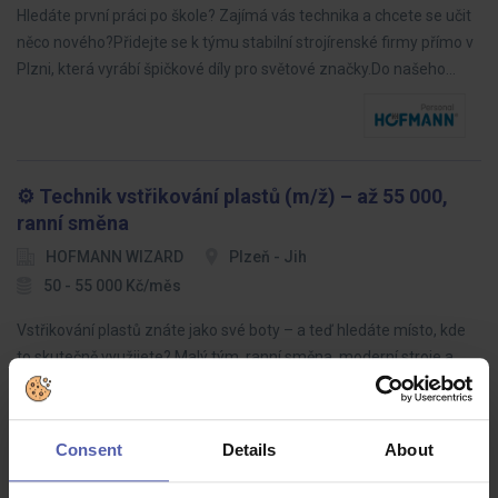
Hledáte první práci po škole? Zajímá vás technika a chcete se učit
něco nového?Přidejte se k týmu stabilní strojírenské firmy přímo v
Plzni, která vyrábí špičkové díly pro světové značky.Do našeho…
⚙️ Technik vstřikování plastů (m/ž) – až 55 000,
ranní směna
HOFMANN WIZARD
Plzeň - Jih
50 - 55 000 Kč/měs
Vstřikování plastů znáte jako své boty – a teď hledáte místo, kde
to skutečně využijete? Malý tým, ranní směna, moderní stroje a
prostor pro vlastní nápady. Výroba i kancelář, občas výjezd za
hranice.
Consent
Details
About