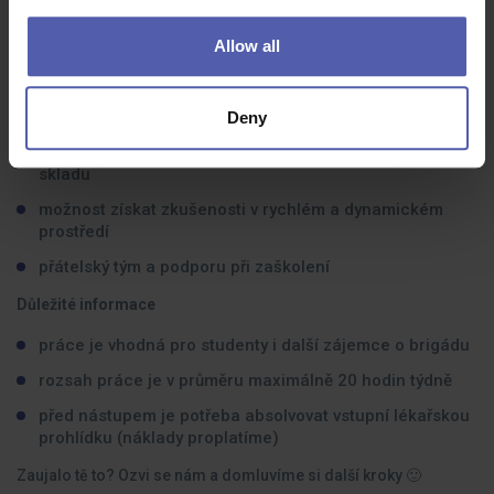
Co nabízíme?
Allow all
170 Kč/hod na začátek a navýšení na 180 Kč/hod po
odpracování 300 hodin
spolupráci na DPČ
Deny
flexibilní plánování směn podle možností a potřeb
skladu
možnost získat zkušenosti v rychlém a dynamickém
prostředí
přátelský tým a podporu při zaškolení
Důležité informace
práce je vhodná pro studenty i další zájemce o brigádu
rozsah práce je v průměru maximálně 20 hodin týdně
před nástupem je potřeba absolvovat vstupní lékařskou
prohlídku (náklady proplatíme)
Zaujalo tě to? Ozvi se nám a domluvíme si další kroky 🙂