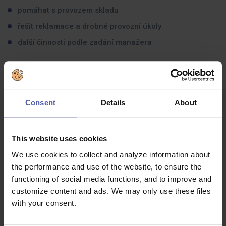
pomáhat s provozem skladu
řešit reklamace a drobné provozní úkoly
další činnosti podle zadání manažera
Jaké zkušenosti byste měli mít:
Consent
Details
About
Koho hledáme?
spolehlivé a samostatné lidi
This website uses cookies
někoho, kdo se nebojí práce v pohybu
We use cookies to collect and analyze information about
týmové hráče s pozitivním přístupem
the performance and use of the website, to ensure the
functioning of social media functions, and to improve and
zkušenosti nejsou nutné — vše tě naučíme
customize content and ads. We may only use these files
with your consent.
Co dostanete na oplátku: